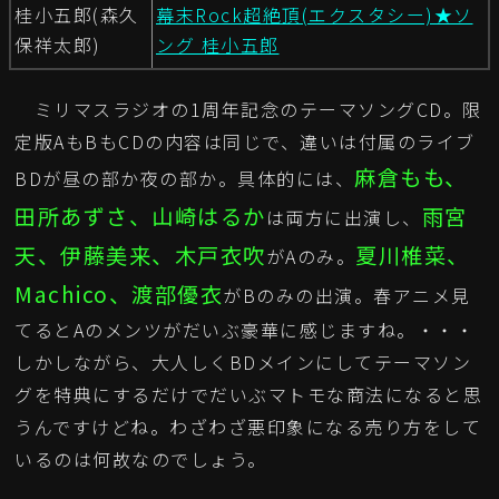
桂小五郎(森久
幕末Rock超絶頂(エクスタシー)★ソ
保祥太郎)
ング 桂小五郎
ミリマスラジオの1周年記念のテーマソングCD。限
定版AもBもCDの内容は同じで、違いは付属のライブ
麻倉もも、
BDが昼の部か夜の部か。具体的には、
田所あずさ、山崎はるか
雨宮
は両方に出演し、
天、伊藤美来、木戸衣吹
夏川椎菜、
がAのみ。
Machico、渡部優衣
がBのみの出演。春アニメ見
てるとAのメンツがだいぶ豪華に感じますね。・・・
しかしながら、大人しくBDメインにしてテーマソン
グを特典にするだけでだいぶマトモな商法になると思
うんですけどね。わざわざ悪印象になる売り方をして
いるのは何故なのでしょう。