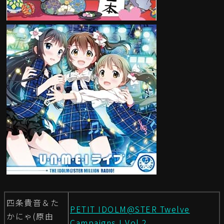
四条貴音＆た
PETIT IDOLM@STER Twelve
かにゃ(原由
Campaigns ! Vol.2