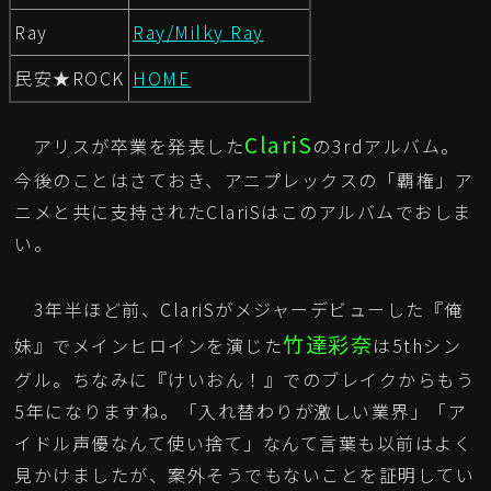
Ray
Ray/Milky Ray
民安★ROCK
HOME
ClariS
アリスが卒業を発表した
の3rdアルバム。
今後のことはさておき、アニプレックスの「覇権」ア
ニメと共に支持されたClariSはこのアルバムでおしま
い。
3年半ほど前、ClariSがメジャーデビューした『俺
竹達彩奈
妹』でメインヒロインを演じた
は5thシン
グル。ちなみに『けいおん！』でのブレイクからもう
5年になりますね。「入れ替わりが激しい業界」「ア
イドル声優なんて使い捨て」なんて言葉も以前はよく
見かけましたが、案外そうでもないことを証明してい