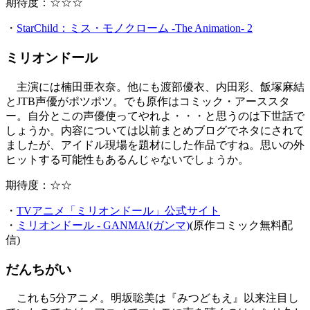
期待度：☆☆☆
・
StarChild：ミス・モノクローム -The Animation- 2
ミリオンドール
主演には楠田亜衣奈。他にも渡部優衣、内田彩、飯塚麻結
とJTB声優がポツポツ。でも原作はコミック・アーススタ
ー。自分とこの声優使ってやれよ・・・と思うのは下世話で
しょうか。内容については以前まとめブログでネタにされて
ましたが、アイドル現場を題材にした作品ですね。思いの外
ヒットする可能性もあるんじゃないでしょうか。
期待度：☆☆
・
TVアニメ「ミリオンドール」公式サイト
・
ミリオンドール - GANMA!(ガンマ)
(原作コミック無料配
信)
だんちがい
これも5分アニメ。明坂聡美は『みつどもえ』以来注目し