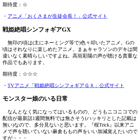
期待度：☆
・
アニメ「おくさまが生徒会長！」公式サイト
戦姫絶唱シンフォギアGX
無印の頃は(主にネーミング等で)色々叩いたアニメ。Gの
頃はそれなりに楽しめたアニメ。まぁキャラソンのデキは間
違いなく素晴らしいですよね。高垣彩陽の声が聴ける貴重な
作品でもあります。
期待度：☆☆☆
・
TVアニメ「戦姫絶唱シンフォギアＧＸ」公式サイト
モンスター娘のいる日常
なんとなく気になってはいるものの、どうもニコニコでの
配信が最新話1週間無料では無さそう(ハッキリとした記載は
無い)なので、多分見ないと思います。『桜Trick』以来アニ
メで声を聴いていない麻倉ももの声をいい加減覚えたいので
すが・・・