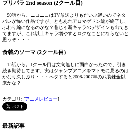
プリパラ 2nd season (2クール目)
50話から。ニコニコはTV放送よりもだいぶ遅いのでネタ
バレが怖い作品ですが、ともあれアロマゲドン編が終了し、
ふわり編になるのかな？巷じゃ新キャラのデザインも出てき
てますが、これ以上キャラ増やすとロクなことにならないと
思うぞ・・・
食戟のソーマ (2クール目)
15話から。1クール目は文句無しに面白かったので、引き
続き期待してます。実はジャンプアニメをマトモに見るのは
かなり久しぶり・・・ヘタすると2006-2007年の武装錬金以
来かな？
カテゴリ: [
アニメレビュー
]
最新記事