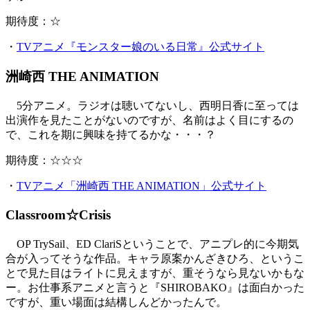
期待度：☆
・
TVアニメ『モンスター娘のいる日常』公式サイト
洲崎西 THE ANIMATION
5分アニメ。ラジオは聴いてないし、西明日香に至っては
出演作を見たことがないのですが、名前はよく目にするの
で、これを期に興味を持てるかな・・・？
期待度：☆☆☆
・
TVアニメ「洲崎西 THE ANIMATION」公式サイト
Classroom☆Crisis
OP TrySail、ED ClariSということで、アニプレ的に今期気
合が入ってそうな作品。キャラ原案かんざきひろ、というこ
とで見た目はライトに見えますが、重そうなら見ないかもな
ー。お仕事系アニメと言うと『SHIROBAKO』は面白かった
ですが、重い場面は結構しんどかったんで。