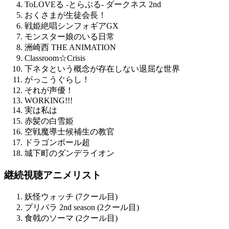
ToLOVEる -とらぶる- ダークネス 2nd
おくさまが生徒会長！
戦姫絶唱シンフォギアGX
モンスター娘のいる日常
洲崎西 THE ANIMATION
Classroom☆Crisis
下ネタという概念が存在しない退屈な世界
がっこうぐらし！
それが声優！
WORKING!!!
実は私は
赤髪の白雪姫
空戦魔導士候補生の教官
ドラゴンボール超
城下町のダンデライオン
継続視聴アニメリスト
妖怪ウォッチ (7クール目)
プリパラ 2nd season (2クール目)
食戟のソーマ (2クール目)