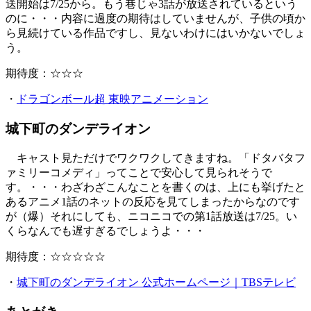
送開始は7/25から。もう巷じゃ3話が放送されているという
のに・・・内容に過度の期待はしていませんが、子供の頃か
ら見続けている作品ですし、見ないわけにはいかないでしょ
う。
期待度：☆☆☆
・
ドラゴンボール超 東映アニメーション
城下町のダンデライオン
キャスト見ただけでワクワクしてきますね。「ドタバタフ
ァミリーコメディ」ってことで安心して見られそうで
す。・・・わざわざこんなことを書くのは、上にも挙げたと
あるアニメ1話のネットの反応を見てしまったからなのです
が（爆）それにしても、ニコニコでの第1話放送は7/25。い
くらなんでも遅すぎるでしょうよ・・・
期待度：☆☆☆☆☆
・
城下町のダンデライオン 公式ホームページ｜TBSテレビ