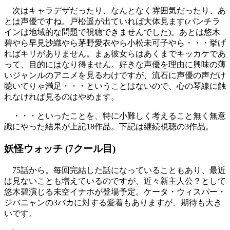
次はキャラデザだったり、なんとなく雰囲気だったり、あ
とは声優ですね。戸松遥が出ていれば大体見ます(パンチラ
インは地域的な問題で視聴できませんでした)。あとは悠木
碧やら早見沙織やら茅野愛衣やら小松未可子やら・・・挙げ
ればキリがありません。まぁ彼女らはあくまでキッカケであ
って、目的にはなり得ません。好きな声優を理由に興味の薄
いジャンルのアニメを見るわけですが、流石に声優の声だけ
聴いてりゃ満足・・・ということはないので、心の琴線に触
れなければ見るのはやめます。
・・・といったことを、特に小難しく考えること無く無意
識にやった結果が上記18作品。下記は継続視聴の3作品。
妖怪ウォッチ (7クール目)
75話から。毎回完結した話になっていることもあり、最近
は見ないことも増えているのですが、近々新主人公？として
悠木碧演じる未空イナホが登場予定。ケータ・ウィスパー・
ジバニャンの3バカに対する愛着もありますが、期待も大き
いです。