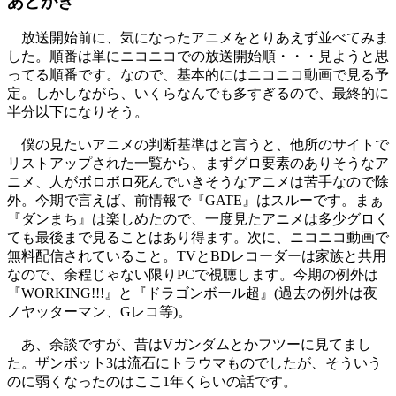
あとがき
放送開始前に、気になったアニメをとりあえず並べてみま
した。順番は単にニコニコでの放送開始順・・・見ようと思
ってる順番です。なので、基本的にはニコニコ動画で見る予
定。しかしながら、いくらなんでも多すぎるので、最終的に
半分以下になりそう。
僕の見たいアニメの判断基準はと言うと、他所のサイトで
リストアップされた一覧から、まずグロ要素のありそうなア
ニメ、人がボロボロ死んでいきそうなアニメは苦手なので除
外。今期で言えば、前情報で『GATE』はスルーです。まぁ
『ダンまち』は楽しめたので、一度見たアニメは多少グロく
ても最後まで見ることはあり得ます。次に、ニコニコ動画で
無料配信されていること。TVとBDレコーダーは家族と共用
なので、余程じゃない限りPCで視聴します。今期の例外は
『WORKING!!!』と『ドラゴンボール超』(過去の例外は夜
ノヤッターマン、Gレコ等)。
あ、余談ですが、昔はVガンダムとかフツーに見てまし
た。ザンボット3は流石にトラウマものでしたが、そういう
のに弱くなったのはここ1年くらいの話です。