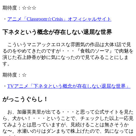
期待度：☆☆☆
・
アニメ「Classroom☆Crisis」オフィシャルサイト
下ネタという概念が存在しない退屈な世界
こういうマニアックエロスな雰囲気の作品は大体1話で見
るのをやめてきたのですが・・・『食戟のソーマ』で肉魅を
演じた石上静香が妙に気になったので見てみることにしま
す。
期待度：☆
・
TVアニメ「下ネタという概念が存在しない退屈な世界」
がっこうぐらし！
お、加藤英美里が出てる・・・と思って公式サイトを見た
ら、犬かい！・・・ということで、チェックした以上一応見
てみようとは思っていますが、見続けることは無さそうか
な〜。水瀬いのりはダンまちで株上げたので、気になっては