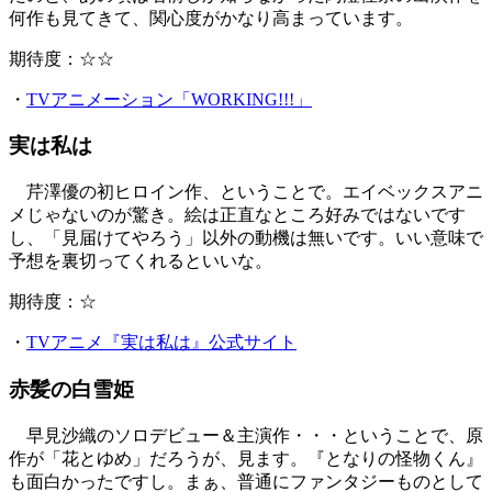
何作も見てきて、関心度がかなり高まっています。
期待度：☆☆
・
TVアニメーション「WORKING!!!」
実は私は
芹澤優の初ヒロイン作、ということで。エイベックスアニ
メじゃないのが驚き。絵は正直なところ好みではないです
し、「見届けてやろう」以外の動機は無いです。いい意味で
予想を裏切ってくれるといいな。
期待度：☆
・
TVアニメ『実は私は』公式サイト
赤髪の白雪姫
早見沙織のソロデビュー＆主演作・・・ということで、原
作が「花とゆめ」だろうが、見ます。『となりの怪物くん』
も面白かったですし。まぁ、普通にファンタジーものとして