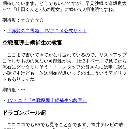
期待しています。どうでもいいですが、早見沙織＆逢坂良太
って『山田くんと7人の魔女』に続いて2期連続ですね。
期待度：☆☆☆☆☆
・
「赤髪の白雪姫」TVアニメ公式サイト
空戦魔導士候補生の教官
ここまで書いてきてかなり疲れているので、リストアップ
こそしたものの見ない可能性が大。1日2本ペースで見てたら
流石にグッタリしそう・・・スタッフの皆さんには申し訳な
い話ですけども。放送開始が遅いってのはこういうデメリッ
トもありますね。
期待度：☆
・
TVアニメ『空戦魔導士候補生の教官』
ドラゴンボール超
ニコニコでもBSでも見ることができず、福井テレビの放