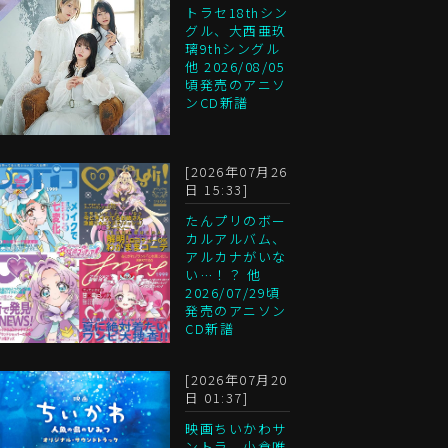
トラセ18thシン
グル、大西亜玖
璃9thシングル
他 2026/08/05
頃発売のアニソ
ンCD新譜
[2026年07月26
日 15:33]
たんプリのボー
カルアルバム、
アルカナがいな
い…！？ 他
2026/07/29頃
発売のアニソン
CD新譜
[2026年07月20
日 01:37]
映画ちいかわサ
ントラ、小倉唯