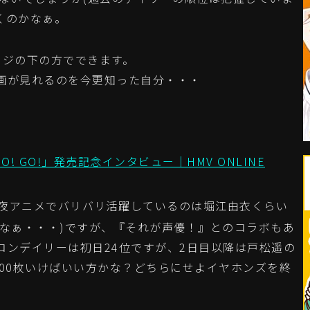
いくのかなぁ。
ページの下の方でできます。
画が見れるのを今更知った自分・・・
O! GO!」発売記念インタビュー｜HMV ONLINE
夜アニメでバリバリ活躍しているのは堀江由衣くらい
るなぁ・・・)ですが、『それが声優！』とのコラボもあ
コンデイリーは初日24位ですが、2日目以降は戸松遥の
000枚いけばいい方かな？どちらにせよイヤホンズを終