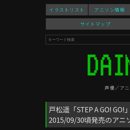
イラストリスト
アニソン情報
サイトマップ
声優／アニ
戸松遥「STEP A GO! GO
2015/09/30頃発売のア