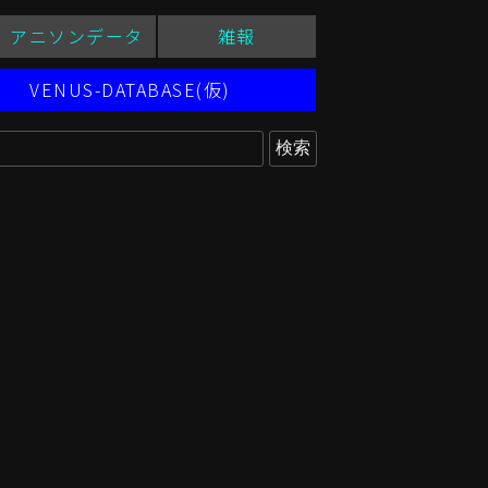
アニソンデータ
雑報
VENUS-DATABASE(仮)