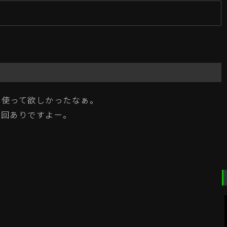
新
装を使って欲しかったなぁ。
子回ありですよー。