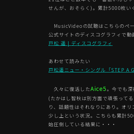
せんが、おそらく)。累計5000枚
MusicVideoの試聴はこちらの
公式サイトのディスコグラフィで動
戸松 遥 | ディスコグラフィ
あわせて読みたい
戸松遥ニュー・シングル「STEP A G
Aice5
久々に復活した
。今でも深
(たかはし智秋は別方面で頑張って
り、話題性はそれなりにあり。オリ
少し上という状況。こちらも累計5
始圧倒している結果に・・・