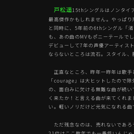
戸松遥
15thシングルはノンタイ
最高傑作かもしれません。やっぱり
と同時に、5年前の6thシングル「渚の
も、あの曲のMVもポニーテールで
デビューして7年の声優アーティス
ならないところは流石。スタイル、
正直なところ、昨年一昨年は歌手
「courage」は大ヒットしたの
の、面白みに欠ける無難な曲が続い
く来たか！と言える曲が来てくれま
い。軽いノリだけど元気になれる曲
ただ残念なのは、売れないであろ
21位はここ数年でも一番低いんじ