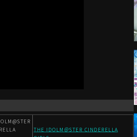
DOLM@STER
RELLA
THE IDOLM＠STER CINDERELLA