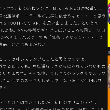
アップで、初の応援ソング。MusicVideoは戸松遥史上
戸松遥はポニーテールが抜群に似合うなぁ・・・と思う
SHOOTING STAR」を思い出しました。というの
したよね。MVの終盤がギャグっぽいところも同じ。ソロ
トがへそ出しバスケ。でも「無茶しやがって・・・」と
腹筋、どこにも隙がない。
としては軽いスランプだったと思うのですよ。
で除外するとしても。戸松遥らしさからは外れていないもの
ていた印象で。そんな中、久しぶりのシングルでようや
した。今でのスッキリしそうでしない感じが今回は無
です。
うことは予想できましたが、初日のオリコンデイリー
ゃないでしょうか(過去のデイリーの順位は把握していま