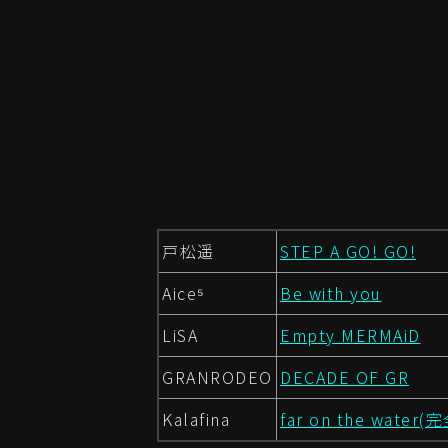
戸松遥
STEP A GO! GO!
Aice⁵
Be with you
LiSA
Empty MERMAiD
GRANRODEO
DECADE OF GR
Kalafina
far on the water