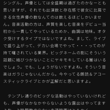
シングル。声優としては全盛期は過ぎたのかなーとも
思いますが、それでも出演数と存在感で彼女に比肩で
きる女性声優の数なんてのは数えるほどしかいませ
ん。音楽活動の方は、声質を楽しむ音楽をデビュー当
初から一貫してやっているためか、曲調は地味。オタ
ク受けするタイプではないですよね。まして、ライブ
で盛り上がって、デカい会場でやって・・・ってのが
持て囃されている業界。ビッグネームの割にそういう
話題に結びつかないことにヤキモキしている層はいる
でしょう。でも、しょうがないですよね。そういう音
楽はガラじゃないんだから。今やってる朗読＆アコー
スティックライブとかが正解だと思いますよ。
テンプレ通りのビッグな活動はやっていないけれど
も、声優がなかなかやらないような露出はやってます