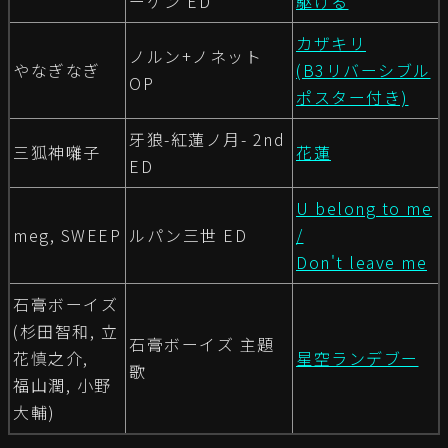
ーケン ED
駆ける
カザキリ
ノルン+ノネット
やなぎなぎ
(B3リバーシブル
OP
ポスター付き)
牙狼-紅蓮ノ月- 2nd
三狐神囃子
花蓮
ED
U belong to me
meg, SWEEP
ルパン三世 ED
/
Don't leave me
石膏ボーイズ
(杉田智和, 立
石膏ボーイズ 主題
花慎之介,
星空ランデブー
歌
福山潤, 小野
大輔)