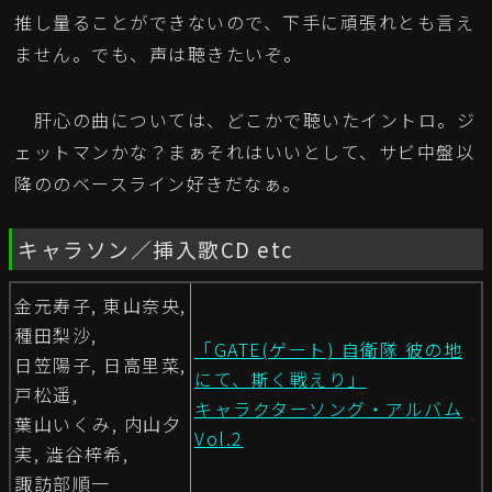
推し量ることができないので、下手に頑張れとも言え
ません。でも、声は聴きたいぞ。
肝心の曲については、どこかで聴いたイントロ。ジ
ェットマンかな？まぁそれはいいとして、サビ中盤以
降ののベースライン好きだなぁ。
キャラソン／挿入歌CD etc
金元寿子, 東山奈央,
種田梨沙,
「GATE(ゲート) 自衛隊 彼の地
日笠陽子, 日高里菜,
にて、斯く戦えり」
戸松遥,
キャラクターソング・アルバム
葉山いくみ, 内山夕
Vol.2
実, 澁谷梓希,
諏訪部順一