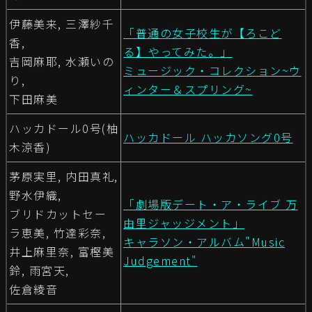
伊藤美来, 三澤紗千
「普通の女子校生が【ろこど
香,
る】やってみた。」
吉岡麻耶, 水瀬いの
ミュージック・コレクション~ウ
り,
ィンター＆スプリング~
下田麻美
ハッカドール0号(柚
ハッカドール ハッカソング0号
木涼香)
茅原実里, 内田真礼,
野水伊織,
「劇場版デート・ア・ライブ 万
ブリドカットセー
由里ジャッジメント」
ラ恵美, 竹達彩奈,
キャラソン・アルバム"Music
井上麻里奈, 富樫美
Judgement"
鈴, 雨宮天,
佐倉綾音