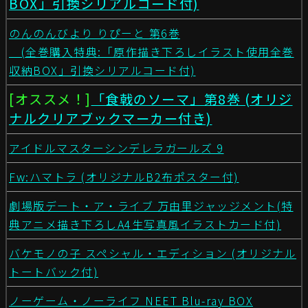
BOX」引換シリアルコード付)
のんのんびより りぴーと 第6巻
(全巻購入特典:「原作描き下ろしイラスト使用全巻
収納BOX」引換シリアルコード付)
[オススメ！]
「食戟のソーマ」第8巻 (オリジ
ナルクリアブックマーカー付き)
アイドルマスターシンデレラガールズ 9
Fw:ハマトラ (オリジナルB2布ポスター付)
劇場版デート・ア・ライブ 万由里ジャッジメント(特
典アニメ描き下ろしA4生写真風イラストカード付)
バケモノの子 スペシャル・エディション (オリジナル
トートバック付)
ノーゲーム・ノーライフ NEET Blu-ray BOX