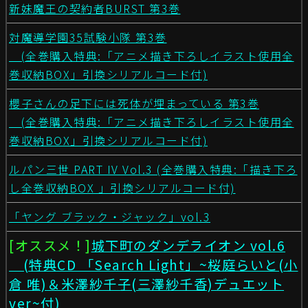
新妹魔王の契約者BURST 第3巻
対魔導学園35試験小隊 第3巻
(全巻購入特典:「アニメ描き下ろしイラスト使用全
巻収納BOX」引換シリアルコード付)
櫻子さんの足下には死体が埋まっている 第3巻
(全巻購入特典:「アニメ描き下ろしイラスト使用全
巻収納BOX」引換シリアルコード付)
ルパン三世 PART IV Vol.3 (全巻購入特典:「描き下ろ
し全巻収納BOX 」引換シリアルコード付)
「ヤング ブラック・ジャック」vol.3
[オススメ！]
城下町のダンデライオン vol.6
(特典CD 「Search Light」~桜庭らいと(小
倉 唯)＆米澤紗千子(三澤紗千香)デュエット
ver~付)