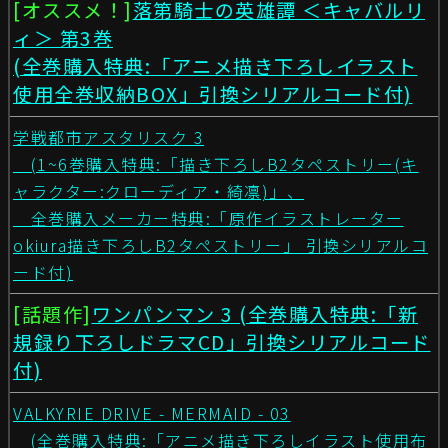
[オススメ！]
落第騎士の英雄譚 ＜キャバルリ
ィ＞ 第3巻
(全巻購入特典:「アニメ描き下ろしイラスト
使用全巻収納BOX」引換シリアルコード付)
学戦都市アスタリスク 3
(1~6巻購入特典:「描き下ろしB2タペストリー(キ
ャラクター:クローディア・綺凛)」、
全巻購入メーカー特典:「原作イラストレーター
okiura描き下ろしB2タペストリー」 引換シリアルコ
ード付)
[話題作]
ワンパンマン 3 (全巻購入特典:「新
規録り下ろしドラマCD」引換シリアルコード
付)
VALKYRIE DRIVE - MERMAID - 03
(全巻購入特典:「アニメ描き下ろしイラスト使用布