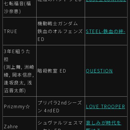
七転福音(福
沙奈恵)
機動戦士ガンダム
TRUE
鉄血のオルフェンズ
STEEL-鉄血の絆-
ED
3年E組うた
担
(渕上舞, 洲崎
暗殺教室 ED
QUESTION
綾, 岡本信彦,
逢坂良太, 浅
沼晋太郎)
プリパラ2ndシーズ
Prizmmy☆
LOVE TROOPER
ン 4rdED
シュヴァルツェスマ
哀しみが時代を
Zahre