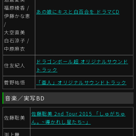
福原綾香 /
あの娘にキスと白百合を ドラマCD
伊藤かな恵
/
大空直美
白石涼子 /
中原麻衣
ドラゴンボール超 オリジナルサウンド
住友紀人
トラック
菅野祐悟
「亜人」オリジナルサウンドトラック
音楽／実写BD
佐藤聡美 2nd Tour 2015 「しゅがちゅ
佐藤聡美
ん。~導かれし星たち~」
渕上舞,