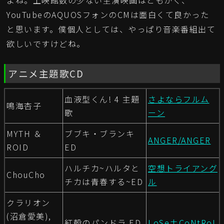
よね。上映館数の少ない主演映画はともかく、
YouTubeのAQUOSフォンのCMは面白くて良かった
と思います。僕個人としては、やっぱり音楽番組出て
欲しいですけどね。
アニメ主題歌CD
血液型くん! 4 主題
さよならフルム
鳴海杏子
歌
ーン
MYTH ＆
ブブキ・ブランキ
ANGER/ANGER
ROID
ED
ハルチカ~ハルタと
空想トライアング
ChouCho
チカは青春する~ED
ル
クラリオン
(沼倉愛美),
紅殻のパンドラ ED
LoSe±CoNtRoL