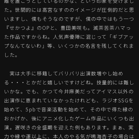
離を置こうとしているのかな、という印象を受けまし
た。世間的には高宮なすののイメージが圧倒的だと思
いますし、僕もそうなのですが、僕の中ではもう一つ
『せかつよ』のOPと、豊田美咲も。滅茶苦茶ハマっ
た作品ですからね。人気声優陣に混じって「ギブアッ
プなんてないわ」等、いくつかの名言を残してくれま
した。
実は大手に移籍してバリバリ出演数増やし始め
る・・・とかだと嬉しいですけどね。技量的には難し
いかな。でも、かつて今井麻美だってアイマス以外の
出演作に恵まれていなかったけれども、ラジオSSGを
始めて、5pbで音楽活動を始めて、その中で得た縁の
おかげか、後にアニメ化したゲーム作品にいくつも出
演。遅咲きの全盛期を迎えた例もあります。まぁ、実
力や縁や運以上に、本人のやる気が鳴海杏子の場合は