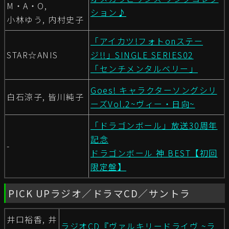
M・A・O,
ション♪
小林ゆう, 内村史子
「アイカツ!フォトonステー
STAR☆ANIS
ジ!!」SINGLE SERIES02
「センチメンタルベリー」
Goes! キャラクターソングシリ
白石涼子, 皆川純子
ーズVol.2~ヴィー・日向~
「ドラゴンボール」放送30周年
記念
-
ドラゴンボール 神 BEST【初回
限定盤】
PICK UPラジオ／ドラマCD／サントラ
井口裕香, 井
ラジオCD『ヴァルキリードライヴ ~ラ