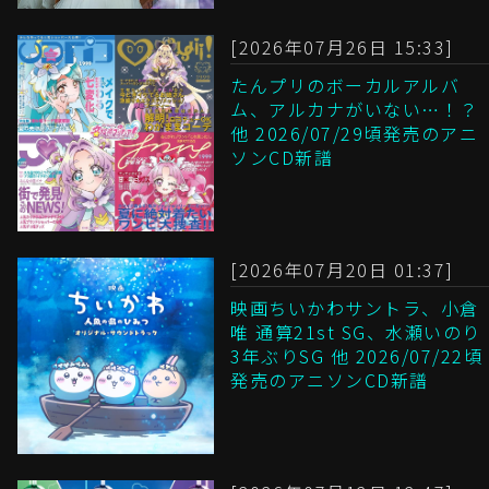
[2026年07月26日 15:33]
たんプリのボーカルアルバ
ム、アルカナがいない…！？
他 2026/07/29頃発売のアニ
ソンCD新譜
[2026年07月20日 01:37]
映画ちいかわサントラ、小倉
唯 通算21st SG、水瀬いのり
3年ぶりSG 他 2026/07/22頃
発売のアニソンCD新譜