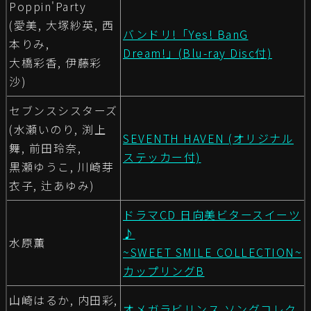
Poppin'Party
(愛美, 大塚紗英, 西
バンドリ!「Yes! BanG
本りみ,
Dream!」(Blu-ray Disc付)
大橋彩香, 伊藤彩
沙)
セブンスシスターズ
(水瀬いのり, 渕上
SEVENTH HAVEN (オリジナル
舞, 前田玲奈,
ステッカー付)
黒瀬ゆうこ, 川崎芽
衣子, 辻あゆみ)
ドラマCD 日向美ビタースイーツ
♪
水原薫
~SWEET SMILE COLLECTION~
カップリングB
山崎はるか, 内田彩,
オメガラビリンス ソングコレク