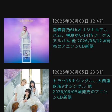
[2026年08月09日 12:47]
南條愛乃6thオリジナルアル
バム、榊原ゆい14thワークス
アルバム 他 2026/08/12頃発
売のアニソンCD新譜
[2026年08月05日 23:31]
トラセ18thシングル、大西亜
玖璃9thシングル 他
2026/08/05頃発売のアニソ
ンCD新譜