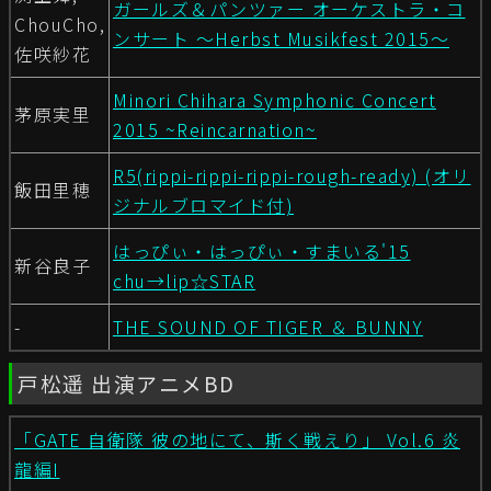
ガールズ＆パンツァー オーケストラ・コ
ChouCho,
ンサート 〜Herbst Musikfest 2015〜
佐咲紗花
Minori Chihara Symphonic Concert
茅原実里
2015 ~Reincarnation~
R5(rippi-rippi-rippi-rough-ready) (オリ
飯田里穂
ジナルブロマイド付)
はっぴぃ・はっぴぃ・すまいる'15
新谷良子
chu→lip☆STAR
-
THE SOUND OF TIGER ＆ BUNNY
戸松遥 出演アニメBD
「GATE 自衛隊 彼の地にて、斯く戦えり」 Vol.6 炎
龍編I