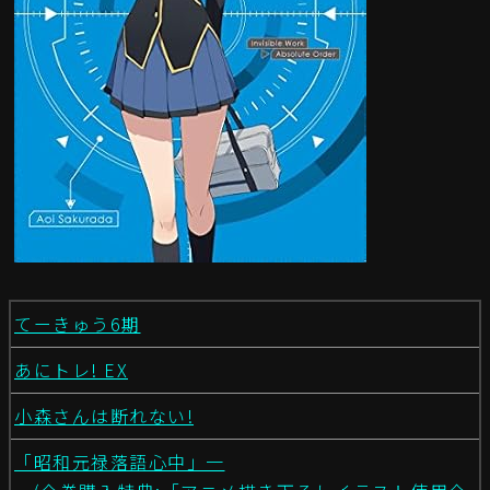
てーきゅう6期
あにトレ! EX
小森さんは断れない!
「昭和元禄落語心中」一