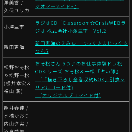
澤美香子,
ジオマーメイド~』
久保ユリカ
ラジオCD「Classroom☆CrisisWEBラ
小澤亜李
ジオ 株式会社小澤亜李」Vol.2
新田恵海のえみゅーじっく♪まじっく☆
新田恵海
つん5
おそ松さん 6つ子のお仕事体験ドラ松
松野おそ松
CDシリーズ おそ松＆一松『占い師』
＆松野一松
(「描き下ろし全巻収納BOX」引換シ
(櫻井孝宏＆
リアルコード付)
福山 潤)
(オリジナルブロマイド付)
照井春佳 /
水橋かおり
内山夕実 /
沼倉愛美