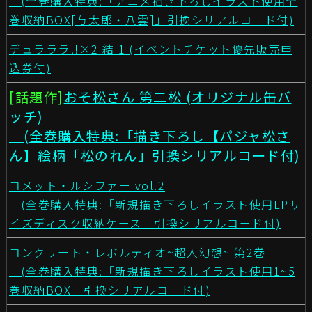
(全巻購入特典:「アニメ描き下ろしイラスト使用全
巻収納BOX[与太郎・八雲]」引換シリアルコード付)
デュラララ!!×2 結 1 (イベントチケット優先販売申
込券付)
[話題作]
おそ松さん 第二松 (オリジナル缶バ
ッチ)
(全巻購入特典:「描き下ろし【パジャ松さ
ん】絵柄「松のれん」引換シリアルコード付)
コメット・ルシファー vol.2
(全巻購入特典:「新規描き下ろしイラスト使用LPサ
イズディスク収納ケース」引換シリアルコード付)
コンクリート・レボルティオ~超人幻想~ 第2巻
(全巻購入特典:「新規描き下ろしイラスト使用1~5
巻収納BOX」引換シリアルコード付)