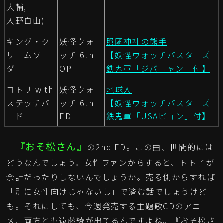
大輔,
入野自由)
キング・ク
妖怪ウォ
照國神社の熊手
リームソー
ッチ 6th
【妖怪ウォッチバスターズ
ダ
OP
鉄鬼軍「ジバニャン」付】
コトリ with
妖怪ウォ
地球人
ステッチバ
ッチ 6th
【妖怪ウォッチバスターズ
ード
ED
鉄鬼軍「USAピョン」付】
『おそ松さん』
の2nd ED。この曲、世間的には
どうなんでしょう。女性ファンからすると、トト子が
余計だったりしないんでしょうか。売る側からすれば
「別に女性向けじゃないし」で済む話でしょうけど
も。それにしても、今週発売する主題歌CDのアニ
メ、両方とも遠藤綾が出てるんですよね。『おそ松さ