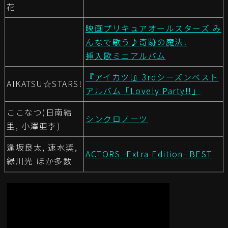
花
映画プリキュアオールスターズ み
-
んなで歌う♪奇跡の魔法!
挿入歌ミニアルバム
『アイカツ!』3rdシーズンベスト
AIKATSU☆STARS!
アルバム「Lovely Party!!」
ここなつ(日南結
シンクロノーツ
里, 小澤亜李)
逢坂良太, 速水奨,
ACTORS -Extra Edition- BEST
緑川光 ほか多数