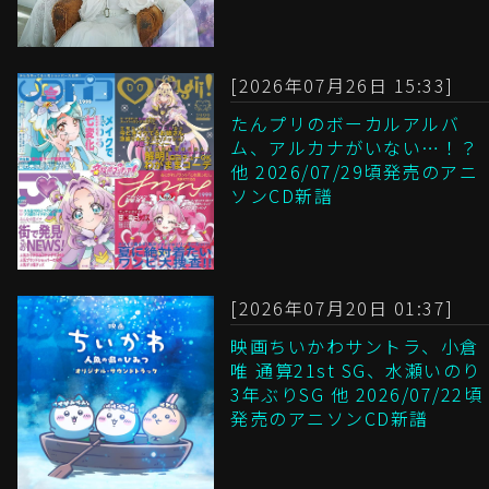
[2026年07月26日 15:33]
たんプリのボーカルアルバ
ム、アルカナがいない…！？
他 2026/07/29頃発売のアニ
ソンCD新譜
[2026年07月20日 01:37]
映画ちいかわサントラ、小倉
唯 通算21st SG、水瀬いのり
3年ぶりSG 他 2026/07/22頃
発売のアニソンCD新譜