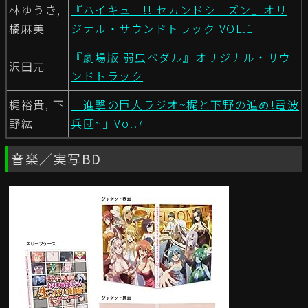
林ゆうき,
『ハイキュー!! セカンドシーズン』オリ
橘麻美
ジナル・サウンドトラック VOL.1
『劇場版 弱虫ベダル』オリジナル・サウ
沢田完
ンドトラック
梶裕貴, 下
「進撃の巨人ラジオ~梶と下野の進め!電波
野紘
兵団~」Vol.7
音楽／実写BD