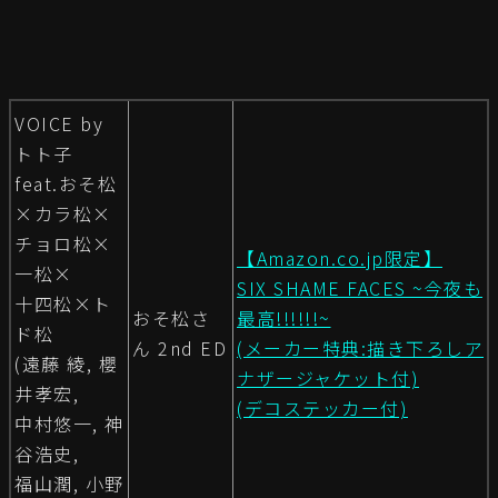
VOICE by
トト子
feat.おそ松
×カラ松×
チョロ松×
【Amazon.co.jp限定】
一松×
SIX SHAME FACES ~今夜も
十四松×ト
おそ松さ
最高!!!!!!~
ド松
ん 2nd ED
(メーカー特典:描き下ろしア
(遠藤 綾, 櫻
ナザージャケット付)
井孝宏,
(デコステッカー付)
中村悠一, 神
谷浩史,
福山潤, 小野