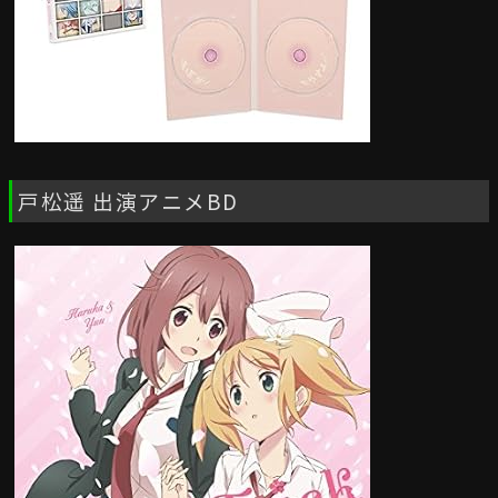
戸松遥 出演アニメBD