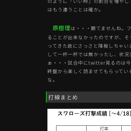
のように「いい時」の割合を増やし
はもう違うことは確か。
原樹理
は・・・勝てませんね。フ
ることが出来なかったのですが、そ
ってきた故にさっさと降板しちゃい
して一杯一杯では無かったし、状況
ぁ・・・試合中にtwitter見る
終盤から楽しく読ませてもらってい
な。
打線まとめ