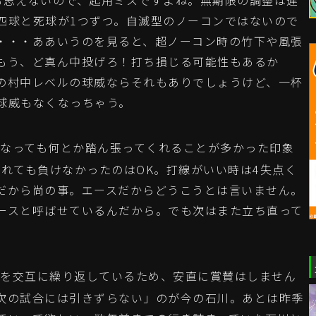
も思えないので、起用ミスですよね。無期限の調整は遅
四球と死球が1つずつ。自滅型のノーコンではないので
・・・ああいうのを見ると、超ノーコン時の竹下や風張
もう、ど真ん中投げろ！打ち損じる可能性もあるか
の村中レベルの球威ならそれもありでしょうけど、一杯
球威もなくなっちゃう。
なっても何とか踏ん張ってくれることが多かった印象
されても負けなかったのはOK。打線がいい時は4失点く
だから尚の事。エースだからどうこうとは言いません。
ースと呼ばせているんだから。でも次はまた立ち直って
を交互に繰り返しているため、安直に賞賛はしません
次の試合には引きずらない」のが今の石川。あとは昨季