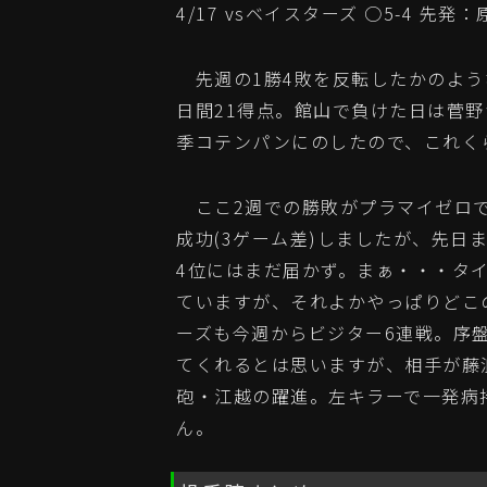
4/17 vsベイスターズ ○5-4 先発：
先週の1勝4敗を反転したかのよう
日間21得点。館山で負けた日は菅
季コテンパンにのしたので、これく
ここ2週での勝敗がプラマイゼロで
成功(3ゲーム差)しましたが、先日
4位にはまだ届かず。まぁ・・・タ
ていますが、それよかやっぱりどこ
ーズも今週からビジター6連戦。序
てくれるとは思いますが、相手が藤
砲・江越の躍進。左キラーで一発病
ん。