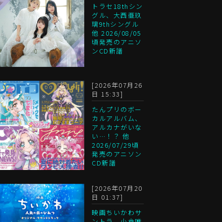
トラセ18thシン
グル、大西亜玖
璃9thシングル
他 2026/08/05
頃発売のアニソ
ンCD新譜
[2026年07月26
日 15:33]
たんプリのボー
カルアルバム、
アルカナがいな
い…！？ 他
2026/07/29頃
発売のアニソン
CD新譜
[2026年07月20
日 01:37]
映画ちいかわサ
ントラ、小倉唯