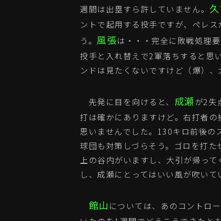
久
週間は出塁すら許していません。
ントで起用する投手ですが、ペレス
風張
う。
は・・・完全に敗戦処理要
投手と入れ替えで2軍落ちすると思
ンドは見たくないですけど（爆）、
成瀬
先発に目を向けると、
が2失
打は確かにありますけど。右打者の
思いませんでした。130キロ前後
球団も対策しづらそう。ゴロを打た
上の谷内がいますし、大引が帰って
し、成瀬にとってはいい風が吹いて
館山
については、あのコントロー