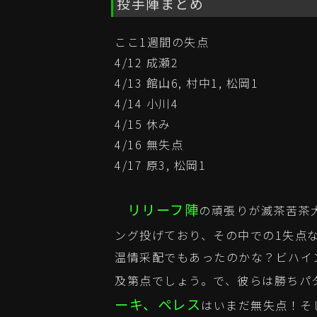
投手陣まとめ
ここ1週間の失点
4/12 成瀬2
4/13 館山6, 村中1, 松岡1
4/14 小川4
4/15 休み
4/16 無失点
4/17 原3, 松岡1
リリーフ陣
の頑張りが滅茶苦茶
ング投げており、その中での1失点
温情采配でもあったのかな？ビハイ
及第点でしょう。で、彼らは勝ちパ
ーキ、ペレス
はいまだ無失点！そ