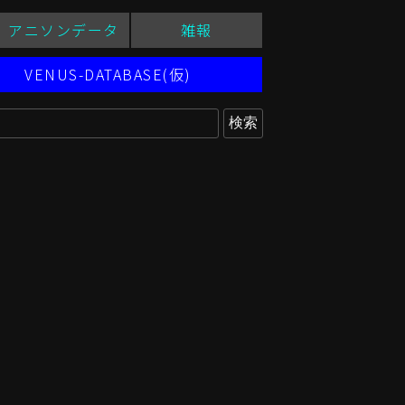
アニソンデータ
雑報
VENUS-DATABASE(仮)