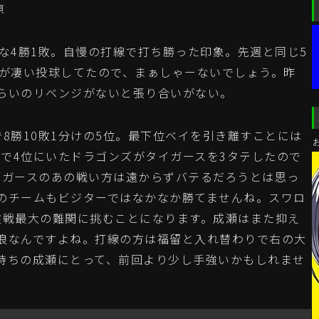
原
な4勝1敗。自慢の打線で打ち勝った印象。先週と同じ5
野が凄い投球してたので、まぁしゃーないでしょう。昨
らいのリベンジがないと張り合いがない。
8勝10敗1分けの5位。最下位ベイを引き離すことには
まで4位にいたドラゴンズがタイガースを3タテしたので
イガースのあの戦い方は遠からずバテるだろうとは思っ
のチームもビジターではなかなか勝てませんね。スワロ
盤戦最大の難関に挑むことになります。成瀬はまた抑え
浪なんですよね。打線の方は福留と入れ替わりで右の大
持ちの成瀬にとって、前回より少し手強いかもしれませ