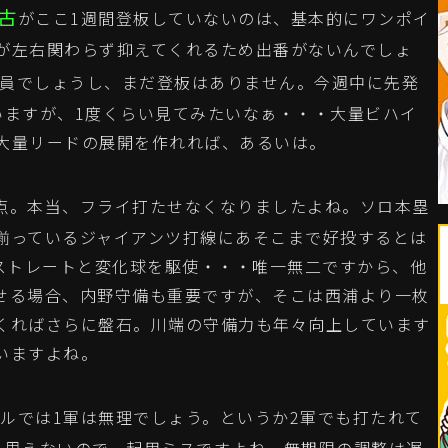
古
がここ1週間登板していないのは、基本的にワンポイ
が左右関わらず抑えてくれるため出番がないんでしょ
員でしょうし、まだ登板はありません。今週中に先発
いますが、1度くらい見てみたいなぁ・・・大量ビハイ
大量リードの展開を作れれば、あるいは。
点。本当、フライ打たせなくなりましたよね。ソロ本塁
揃っているジャイアンツ打線にあそこまで好投するとは
のストレートと変化球を駆使・・・唯一無二ですから、他
せる場合、内野守備も重要ですが、そこは西浦より一枚
くればさらに盤石。川端の守備力も年々向上しています
いますよね。
ルでは1軍は無理でしょう。というか2軍でも打たれて