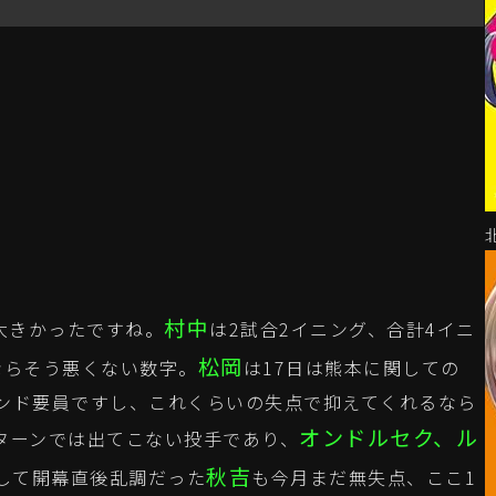
村中
大きかったですね。
は2試合2イニング、合計4イニ
松岡
ならそう悪くない数字。
は17日は熊本に関しての
ンド要員ですし、これくらいの失点で抑えてくれるなら
オンドルセク、ル
ターンでは出てこない投手であり、
秋吉
して開幕直後乱調だった
も今月まだ無失点、ここ1