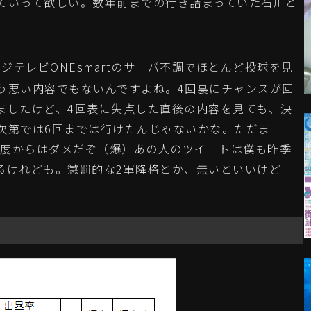
ていって欲しい。数年前までの行き詰まっていた石川と
ジテレビONEsmartのサーバ不調でほとんど投球を見
う悪い内容でもないんですよね。4回裏にチャンスが回
ましたけど、4回表に失点した直後の内容を見ても、決
次第では6回までは行けたんじゃないかな。ただま
のは今度からはダメだぞ（爆）あの人のツイートは僕も昨季
るけれども。懲罰的な2軍降格とか、無いといいけど