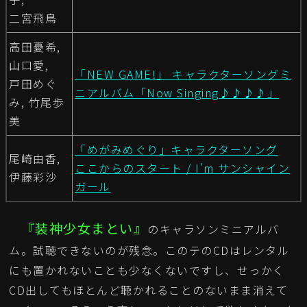
二宮飛鳥
高田憂希,
山口愛,
「NEW GAME!」 キャラクターソングミ
戸田めぐ
ニアルバム「Now Singing♪♪♪♪」
み, 竹尾歩
美
「めがみめぐり」キャラクターソング
尾崎由香,
ここからのスタート / I'm サンシャイン
伊藤彩沙
ガール
『装神少女まとい』
のキャラソンミニアルバ
ム。試聴できないのが残念。このテのCDはレンタル
にも置かれないことも少なくないですし、せっかく
CD出してもほとんど聴かれることのないまま消えて