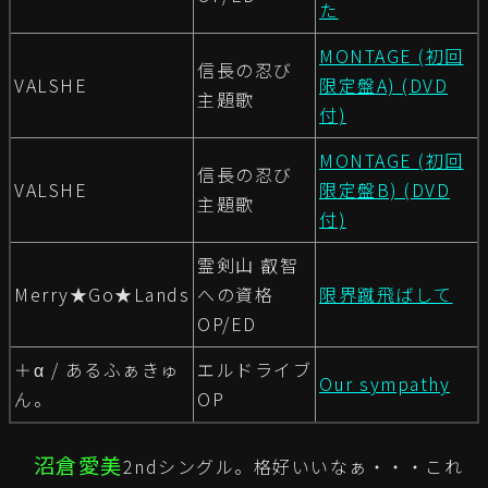
た
MONTAGE (初回
信長の忍び
VALSHE
限定盤A) (DVD
主題歌
付)
MONTAGE (初回
信長の忍び
VALSHE
限定盤B) (DVD
主題歌
付)
霊剣山 叡智
Merry★Go★Lands
への資格
限界蹴飛ばして
OP/ED
＋α / あるふぁきゅ
エルドライブ
Our sympathy
ん。
OP
沼倉愛美
2ndシングル。格好いいなぁ・・・これ