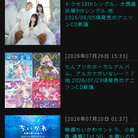
トラセ18thシングル、大西亜
玖璃9thシングル 他
2026/08/05頃発売のアニソ
ンCD新譜
[2026年07月26日 15:33]
たんプリのボーカルアルバ
ム、アルカナがいない…！？
他 2026/07/29頃発売のアニ
ソンCD新譜
[2026年07月20日 01:37]
映画ちいかわサントラ、小倉
唯 通算21st SG、水瀬いのり