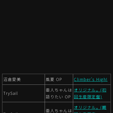
沼倉愛美
風夏 OP
Climber's High!
亜人ちゃんは
オリジナル。(初
TrySail
語りたい OP
回生産限定盤)
オリジナル。(期
亜人ちゃんは