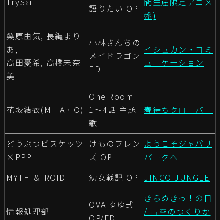
TrySail
間生産限定アニメ
語りたい OP
盤)
桑原由気, 長縄まり
小林さんちの
あ,
イシュカン・コミ
メイドラゴン
高田憂希, 高橋未奈
ュニケーション
ED
美
One Room
花坂結衣(M・A・O)
1～4話 主題
春待ちクローバー
歌
どうぶつビスケッツ
けものフレン
ようこそジャパリ
×PPP
ズ OP
パークへ
MYTH ＆ ROID
幼女戦記 OP
JINGO JUNGLE
きらめきっ！の日
OVA ゆゆ式
情報処理部
/ 青空のつくりか
OP/ED