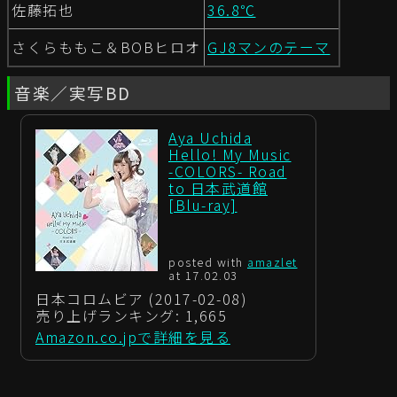
佐藤拓也
36.8℃
さくらももこ＆BOBヒロオ
GJ8マンのテーマ
音楽／実写BD
Aya Uchida
Hello! My Music
-COLORS- Road
to 日本武道館
[Blu-ray]
posted with
amazlet
at 17.02.03
日本コロムビア (2017-02-08)
売り上げランキング: 1,665
Amazon.co.jpで詳細を見る