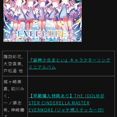
諏訪彩花,
『装神少女まとい』キャラクターソング
大空直美,
ミニアルバム
戸松遥 他
城ヶ崎美
嘉, 前川み
く,
【早期購入特典あり】THE IDOLM＠
一ノ瀬志
STER CINDERELLA MASTER
希, 神崎蘭
EVERMORE (ジャケ柄ステッカー付)
子,