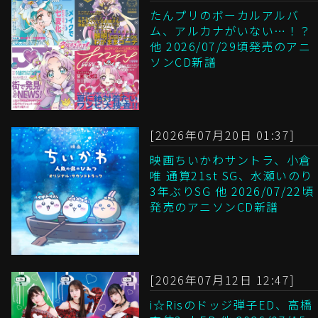
たんプリのボーカルアルバ
ム、アルカナがいない…！？
他 2026/07/29頃発売のアニ
ソンCD新譜
[2026年07月20日 01:37]
映画ちいかわサントラ、小倉
唯 通算21st SG、水瀬いのり
3年ぶりSG 他 2026/07/22頃
発売のアニソンCD新譜
[2026年07月12日 12:47]
i☆Risのドッジ弾子ED、高橋