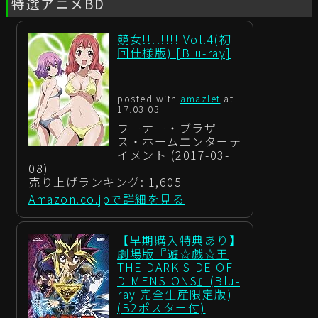
特選アニメBD
競女!!!!!!!! Vol.4(初
回仕様版) [Blu-ray]
posted with
amazlet
at
17.03.03
ワーナー・ブラザー
ス・ホームエンターテ
イメント (2017-03-
08)
売り上げランキング: 1,605
Amazon.co.jpで詳細を見る
【早期購入特典あり】
劇場版『遊☆戯☆王
THE DARK SIDE OF
DIMENSIONS』(Blu-
ray 完全生産限定版)
(B2ポスター付)