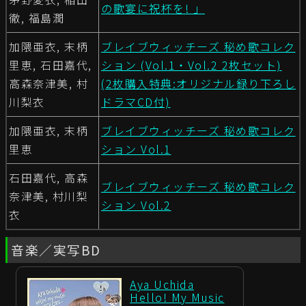
の歌宴に祝杯を! 」
徹, 福島潤
加隈亜衣, 末柄
ブレイブウィッチーズ 秘め歌コレク
里恵, 石田嘉代,
ション (Vol.1・Vol.2 2枚セット)
高森奈津美, 村
(2枚購入特典:オリジナル録り下ろし
川梨衣
ドラマCD付)
加隈亜衣, 末柄
ブレイブウィッチーズ 秘め歌コレク
里恵
ション Vol.1
石田嘉代, 高森
ブレイブウィッチーズ 秘め歌コレク
奈津美, 村川梨
ション Vol.2
衣
音楽／実写BD
Aya Uchida
Hello! My Music