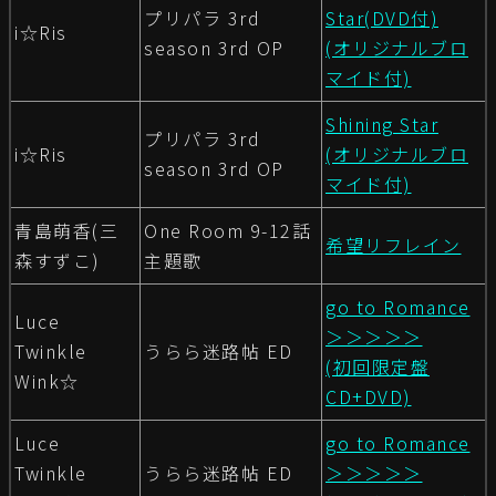
プリパラ 3rd
Star(DVD付)
i☆Ris
season 3rd OP
(オリジナルブロ
マイド付)
Shining Star
プリパラ 3rd
i☆Ris
(オリジナルブロ
season 3rd OP
マイド付)
青島萌香(三
One Room 9-12話
希望リフレイン
森すずこ)
主題歌
go to Romance
Luce
＞＞＞＞＞
Twinkle
うらら迷路帖 ED
(初回限定盤
Wink☆
CD+DVD)
Luce
go to Romance
Twinkle
うらら迷路帖 ED
＞＞＞＞＞