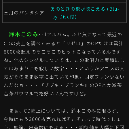
あのときの歌が聴こえる (Blu-
三月のパンタシア
ray Disc付)
鈴木このみ
3rdアルバム。ふと気になって最近の
CDの売上を調べてみると「リゼロ」のOPだけは累計
8000枚超えのそこそこのヒットになっているんです
ね。他のシングルについては、この歌唱力と実績にし
てはあまりにも寂しい数字・・・というかアニメの人
気がそのまま数字に出ている印象。固定ファン少ない
んだなぁ・・・『ブブキ・ブランキ』のOPとか滅茶
苦茶パワフルで格好いいんですけど。
まぁ、CD売上については、鈴木このみに限らず、
今時はもう3000枚売れればそこそこって時代でしょ
う。無論、出荷数にもよる・・・期待値を大幅に下回