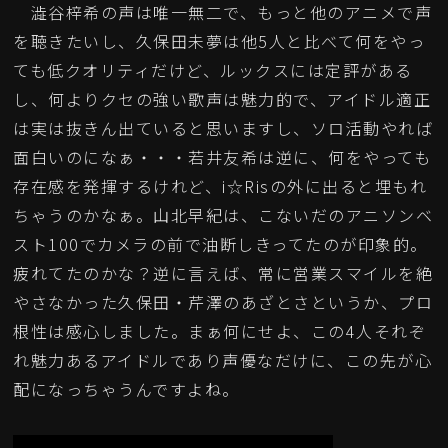
澁谷梓希の声は唯一無二で、もっと他のアニメで声
を聴きたいし、久保田未夢は他5人と比べて何をやっ
ても低クオリティだけど、ルックスには定評がある
し、何よりクセの強い歌声は魅力的で、アイドル適正
は実は抜きん出ていると思いますし、ソロ活動やれば
面白いのになぁ・・・若井友希は逆に、何をやっても
存在感を発揮するけれど、i☆Risの外に出ると埋もれ
ちゃうのかなぁ。山北早紀は、こないだのアニソンベ
スト100でカメラの前で油断しきってたのが印象的。
疲れてたのかな？逆に言えば、常に営業スマイルを絶
やさなかった久保田・芹澤のあざとさというか、プロ
根性は感心しました。まぁ何にせよ、この4人それぞ
れ魅力あるアイドルであり声優なだけに、この先が心
配になっちゃうんですよね。