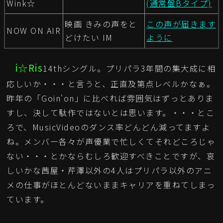
Wink☆
(通常盤Bタイプ)
映画 きみの声をと
この声が届きます
NOW ON AIR
どけたい IM
ように
i☆Ris
14thシングル。プリパラ3年間の集大成に相
応しいか・・・と言うと、正直及第点レベルかなぁ。
昨年の「Goin'on」に比べれば雰囲気はずっとありま
すし、決して駄作ではないとは思います。・・・とこ
ろで、MusicVideoのダンス率どんどん減ってますよ
ね。メンバー各々が声優業で忙しくてそれどころじゃ
ない・・・とかならむしろ歓迎すべきことですが、哀
しいかな茜屋・芹澤以外の4人はプリパラ以外のアニ
メの仕事がほとんどないままキャリアを重ねてしまっ
ています。