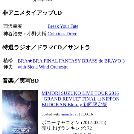
非アニメタイアップCD
西沢幸奏
Break Your Fate
神谷浩史＋小野大輔
Coin toss Drive
特選ラジオ／ドラマCD／サントラ
植松
BRA★BRA FINAL FANTASY BRASS de BRAVO 3
伸夫
with Siena Wind Orchestra
音楽／実写BD
MIMORI SUZUKO LIVE TOUR 2016
"GRAND REVUE" FINAL at NIPPON
BUDOKAN Blu-ray 初回限定版
posted with
amazlet
at 17.03.16
ポニーキャニオン (2017-03-15)
売り上げランキング: 72