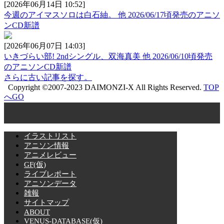
[2026年06月14日 10:52]
今週のアイマスソロは白石紬。 他 2026/06/17頃発売のアニソ
ンCD新譜
[2026年06月07日 14:03]
いきづらい部! 2ndシングル、双海真美 他 2026/06/10頃発売
のアニソンCD新譜
さらに古い記事を探す。
Copyright ©2007-2023 DAIMONZI-X All Rights Reserved.
TOP
へGO
イラストリスト
アニソン情報
アニメレビュー
GF(仮)
ライブレポート
アニソンデータ
雑報
サイトマップ
ABOUT
VENUS-DATABASE(仮)