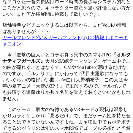
な？コケた一番の原因はロード時間の長さ等システム的なと
ころだと思うので、キャラクター資産を過小評価しない方が
いい。また何か横展開に挑戦して欲しいです。
店舗特典などチェックするには以下から。まだVol.4の情報
はありませんが・・・
ガールフレンド(仮)＆ガールフレンド(♪) CD情報｜ポニーキ
ャニオン
今『進撃の巨人』とコラボ真っ只中のスマホRPG
『オルタ
ナティブガールズ』
天月の試練テーマソング。ゲーム中でこ
の曲が流れることはなくて、CMやYouTubeで聴けるだけな
のですが、「ルナリア」にかわって2代目主題歌になっても
いいぐらいの格好いい曲。c/w曲は大野柚布子。この人は今
年の夏アニメ『天使の3P！』で主演するので、オルガルで
も共演する遠藤ゆりか共々名前を覚えておくといいかもしれ
ません。
このゲーム、最大の特徴であるVRモードが現状は温泉し
かりカラオケしかり「見るだけ」で、まだゲーム性を持たせ
ることはできていないんですよね。まぁ移動中でもポチポチ
できるのがウリのはずのスマホRPGでゴーグル必須だと当然