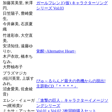
加藤英美里, 米澤
ガールフレンド(仮) キャラクターソング
円,
シリーズ Vol.03
日笠陽子, 豊崎愛
生,
今井麻美, 石原夏
織
竹達彩奈, 大空直
美,
安済知佳, 遠藤ゆ
りか,
覚醒~Alternative Heart~
木戸衣吹, 橋本ち
なみ,
大野柚布子
プラズマジカ
(稲川英里, 上坂す
ぴゅ～るらんど最大の危機からの脱出!
みれ,
主題歌CD『＊＊＊＊』
沼倉愛美, 佐倉綾
音)
エレン・イェーガ
「進撃の巨人」キャラクターイメージソ
ー(梶裕貴)/
ングシリーズ
ミカサ・アッカー
Vol.01＋Vol.02 2枚同時購入セット