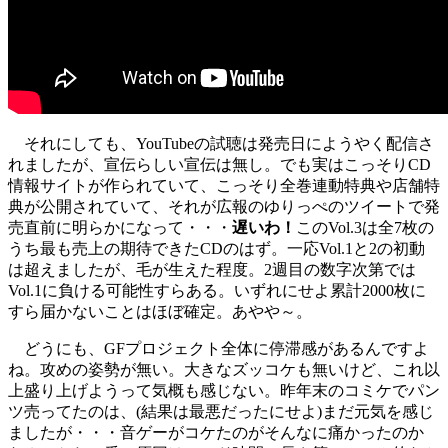
それにしても、YouTubeの試聴は発売日にようやく配信さ
れましたが、宣伝らしい宣伝は無し。でも実はこっそりCD
情報サイトが作られていて、こっそり全巻連動特典や店舗特
典が公開されていて、それが広報のゆりっぺのツイートで発
売直前に明らかになって・・・
遅いわ！
このVol.3は全7枚の
うち最も売上の期待できたCDのはず。一応Vol.1と2の初動
は超えましたが、毛が生えた程度。2週目の数字次第では
Vol.1に負ける可能性すらある。いずれにせよ累計2000枚に
すら届かないことはほぼ確定。あやや～。
どうにも、GFプロジェクト全体に停滞感があるんですよ
ね。攻めの姿勢が無い。大きなズッコケも無いけど、これ以
上盛り上げようって気概も感じない。昨年末のコミケでパン
ツ売ってたのは、(結果は最悪だったにせよ)まだ元気を感じ
ましたが・・・音ゲーがコケたのがそんなに痛かったのか