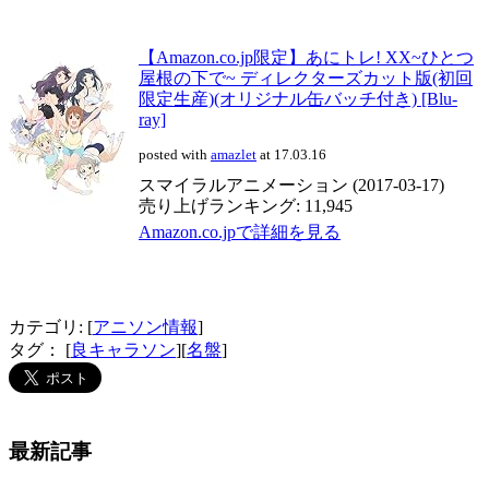
【Amazon.co.jp限定】あにトレ! XX~ひとつ
屋根の下で~ ディレクターズカット版(初回
限定生産)(オリジナル缶バッチ付き) [Blu-
ray]
posted with
amazlet
at 17.03.16
スマイラルアニメーション (2017-03-17)
売り上げランキング: 11,945
Amazon.co.jpで詳細を見る
カテゴリ: [
アニソン情報
]
タグ： [
良キャラソン
][
名盤
]
最新記事