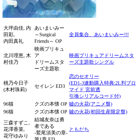
大坪由佳, 内
あいまいみー
田彩,
～Surgical
全員集合、あいまいみー!!!
内田真礼
Friends～ OP
映画プリキュ
北川理恵, 木
ア
映画プリキュアドリームスタ
村佳乃
ドリームスタ
ーズ主題歌シングル
ーズ主題歌
恋のセオリー
桃乃今日子
(ED1-3連動購入特典:2L判ブロ
セイレン ED3
(木村珠莉)
マイド 宮前透
引換シリアルコード付)
96猫
クズの本懐 OP
嘘の火花(アニメ盤)
96猫
クズの本懐 OP
嘘の火花(初回生産限定盤)
結城友奈は勇
三森すずこ,
者である
花澤香菜,
ともだち
-鷲尾須美の章-
花守ゆみり
第1章 ED