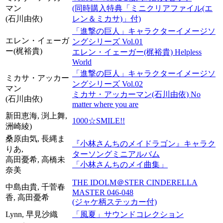
マン
(同時購入特典「ミニクリアファイル(エ
(石川由依)
レン＆ミカサ)」付)
「進撃の巨人」キャラクターイメージソ
エレン・イェーガ
ングシリーズ Vol.01
ー(梶裕貴)
エレン・イェーガー(梶裕貴) Helpless
World
「進撃の巨人」キャラクターイメージソ
ミカサ・アッカー
ングシリーズ Vol.02
マン
ミカサ・アッカーマン(石川由依) No
(石川由依)
matter where you are
新田恵海, 渕上舞,
1000☆SMILE!!
洲崎綾)
桑原由気, 長縄ま
『小林さんちのメイドラゴン』キャラク
りあ,
ターソングミニアルバム
高田憂希, 高橋未
「小林さんちのメイ曲集」
奈美
THE IDOLM＠STER CINDERELLA
中島由貴, 千菅春
MASTER 046-048
香, 高田憂希
(ジャケ柄ステッカー付)
Lynn, 早見沙織
「風夏」サウンドコレクション