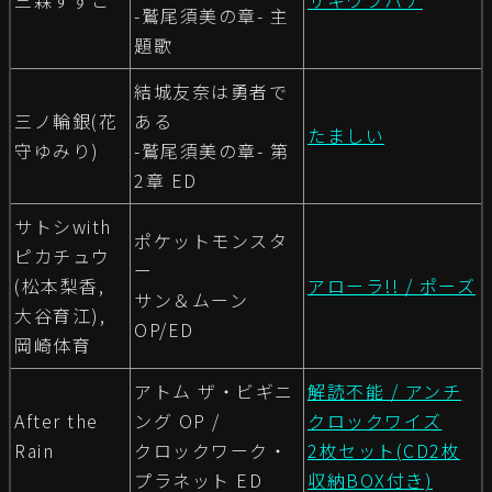
三森すずこ
サキワフハナ
-鷲尾須美の章- 主
題歌
結城友奈は勇者で
三ノ輪銀(花
ある
たましい
守ゆみり)
-鷲尾須美の章- 第
2章 ED
サトシwith
ポケットモンスタ
ピカチュウ
ー
(松本梨香,
アローラ!! / ポーズ
サン＆ムーン
大谷育江),
OP/ED
岡崎体育
アトム ザ・ビギニ
解読不能 / アンチ
After the
ング OP /
クロックワイズ
Rain
クロックワーク・
2枚セット(CD2枚
プラネット ED
収納BOX付き)