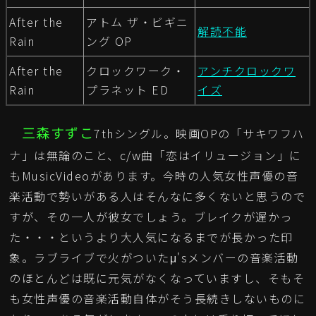
After the
アトム ザ・ビギニ
解読不能
Rain
ング OP
After the
クロックワーク・
アンチクロックワ
Rain
プラネット ED
イズ
三森すずこ
7thシングル。映画OPの「サキワフハ
ナ」は無論のこと、c/w曲「恋はイリュージョン」に
もMusicVideoがあります。今時の人気女性声優の音
楽活動で勢いがある人はそんなに多くないと思うので
すが、その一人が彼女でしょう。ブレイクが遅かっ
た・・・というより大人気になるまでが長かった印
象。ラブライブで火がついたμ'sメンバーの音楽活動
のほとんどは既に元気がなくなっていますし、そもそ
も女性声優の音楽活動自体がそう長続きしないものに