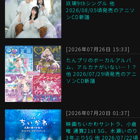
玖璃9thシングル 他
2026/08/05頃発売のアニソ
ンCD新譜
[2026年07月26日 15:33]
たんプリのボーカルアルバ
ム、アルカナがいない…！？
他 2026/07/29頃発売のアニ
ソンCD新譜
[2026年07月20日 01:37]
映画ちいかわサントラ、小倉
唯 通算21st SG、水瀬いのり
3年ぶりSG 他 2026/07/22頃