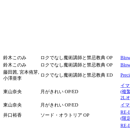
鈴木このみ
ロクでなし魔術講師と禁忌教典 OP
Blo
鈴木このみ
ロクでなし魔術講師と禁忌教典 OP
Blo
藤田茜, 宮本侑芽,
ロクでなし魔術講師と禁忌教典 ED
Prec
小澤亜李
イマ
東山奈央
月がきれい OP/ED
(複
2L
東山奈央
月がきれい OP/ED
イマ
RE-
井口裕香
ソード・オラトリア OP
(限
RE-