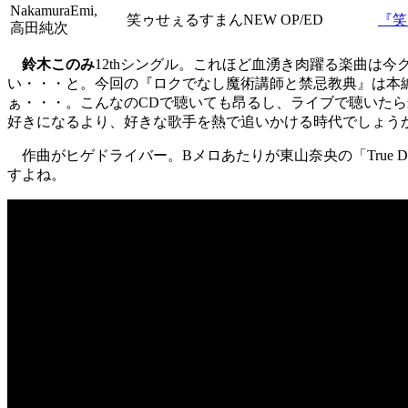
NakamuraEmi,
笑ゥせぇるすまんNEW OP/ED
『笑
高田純次
鈴木このみ
12thシングル。これほど血湧き肉躍る楽曲は
い・・・と。今回の『ロクでなし魔術講師と禁忌教典』は本
ぁ・・・。こんなのCDで聴いても昂るし、ライブで聴いた
好きになるより、好きな歌手を熱で追いかける時代でしょう
作曲がヒゲドライバー。Bメロあたりが東山奈央の「True D
すよね。