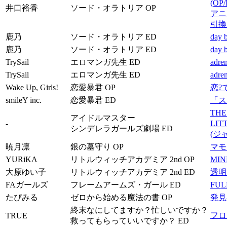
(O
井口裕香
ソード・オラトリア OP
アニ
引換
鹿乃
ソード・オラトリア ED
day
鹿乃
ソード・オラトリア ED
day
TrySail
エロマンガ先生 ED
adr
TrySail
エロマンガ先生 ED
adr
Wake Up, Girls!
恋愛暴君 OP
恋?
smileY inc.
恋愛暴君 ED
「ス
THE
アイドルマスター
-
LI
シンデレラガールズ劇場 ED
(ジ
暁月凛
銀の墓守り OP
マモ
YURiKA
リトルウィッチアカデミア 2nd OP
MI
大原ゆい子
リトルウィッチアカデミア 2nd ED
透明
FAガールズ
フレームアームズ・ガール ED
FUL
たぴみる
ゼロから始める魔法の書 OP
発見
終末なにしてますか？忙しいですか？
フロ
TRUE
救ってもらっていいですか？ ED