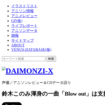
イラストリスト
アニソン情報
アニメレビュー
GF(仮)
ライブレポート
アニソンデータ
雑報
サイトマップ
ABOUT
VENUS-DATABASE(仮)
声優／アニソンレビュー＆CDデータ語り
鈴木このみ渾身の一曲「Blow out」は支