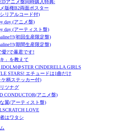
P/EDアニメ盤同時購入特典:
メ版権B2両面ポスター
シリアルコード付)
 by day (アニメ盤)
 by day (アーティスト盤)
enaline!!!(初回生産限定盤)
enaline!!!(期間生産限定盤)
で愛?で暴君です!
キ」を教えて
 IDOLM＠STER CINDERELLA GIRLS
TTLE STARS! エチュードは1曲だけ
ャケ柄ステッカー付)
リツナグ
ND CONDUCTOR(アニメ盤)
な翼(アーティスト盤)
LSCRATCH LOVE
者はワタシ
ム