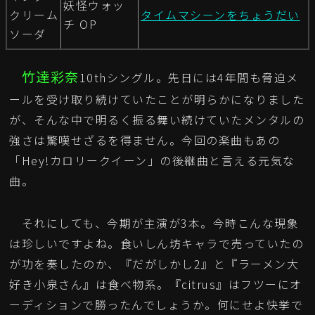
妖怪ウォッ
クリーム
タイムマシーンをちょうだい
チ OP
ソーダ
竹達彩奈
10thシングル。先日には4年間も脅迫メ
ールを受け取り続けていたことが明らかになりました
が、そんな中で明るく振る舞い続けていたメンタルの
強さは驚嘆せざるを得ません。今回の楽曲もあの
「Hey!カロリークイーン」の後継曲と言える元気な
曲。
それにしても、今期が主演が3本。今時こんな現象
は珍しいですよね。食いしん坊キャラで売っていたの
が功を奏したのか、『だがしかし2』と『ラーメン大
好き小泉さん』は食べ物系。『citrus』はフツーにオ
ーディションで勝ったんでしょうか。何にせよ快挙で