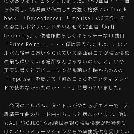
のがあります。ビックリしました。7～9曲目・・・自
ら作詞し、鴇沢直が作曲した力強く格好いい「Look
back」「Dependence」「Impulse」の3連発。そ
の後にも小室サウンドを思わせる10曲目「Anti
Geometry」、俊龍作曲らしくキャッチーな11曲目
「Prime Point」。・・・僕は思うんですよ、このア
ルバム後半に追いやられている楽曲群こそが相坂優歌
の最も輝いている場所なんじゃないのか、と。いや、
正直に書くとデビューシングル聴いた時からc/wの
「Impulse」を聴いて「何故こっちをアクティヴレイ
ドで使わなかったのか・・・」と思っていました。
今回のアルバム、タイトルがやたらポエミーで、大
森靖子作曲のリード曲もちょっと病んでいます。他に
もALI PROJECTや尾崎世界観ら相坂優歌が影響を受
けたというミュージシャンからの楽曲提供を受けてい