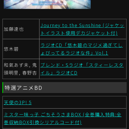
Journey to the Sunshine (ジャケッ
加藤達也
トイラスト使用デカジャケット付)
ラジオCD「悠木碧のマジメ過ぎてし
悠木碧
ょびってるラジオな件」Vol.1
和氣あず未, 鬼
ブレンド・Sラジオ「スティーレスタ
頭明里, 春野杏
イル」ラジオCD
特選アニメBD
天使の3P! 5
ミスター味っ子 ごちそうさまBOX (全巻購入特典:全
巻収納BOX引換シリアルコード付)