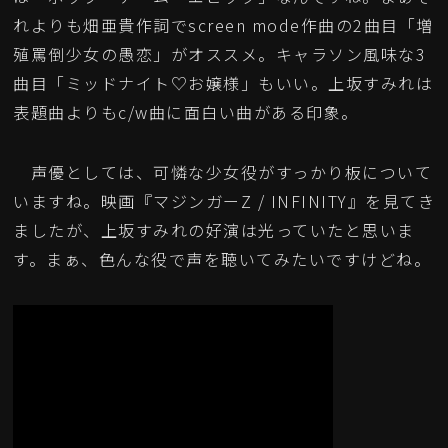
れよりも畑亜貴作詞でscreen mode作曲の2曲目「増
殖罵倒少女の愚恋」がオススメ。キャラソン風味な3
曲目「ミッドナイト♡お嬢様」もいい。上坂すみれは
表題曲よりもc/w曲に面白い曲がある印象。
声優としては、可憐な少女役がすっかり板について
いますね。映画『マジンガーZ / INFINITY』を見てき
ましたが、上坂すみれの好演は光っていたと思いま
す。まぁ、色んな役で声を聴いてみたいですけどね。