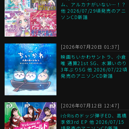
ム、アルカナがいない…！？
他 2026/07/29頃発売のアニ
ソンCD新譜
[2026年07月20日 01:37]
映画ちいかわサントラ、小倉
唯 通算21st SG、水瀬いのり
3年ぶりSG 他 2026/07/22頃
発売のアニソンCD新譜
[2026年07月12日 12:47]
i☆Risのドッジ弾子ED、高橋
李依3rd EP 他 2026/07/15
頃発売のアニソンCD新譜