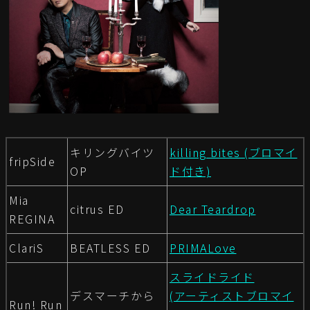
キリングバイツ
killing bites (ブロマイ
fripSide
OP
ド付き)
Mia
citrus ED
Dear Teardrop
REGINA
ClariS
BEATLESS ED
PRIMALove
スライドライド
デスマーチから
(アーティストブロマイ
Run! Run