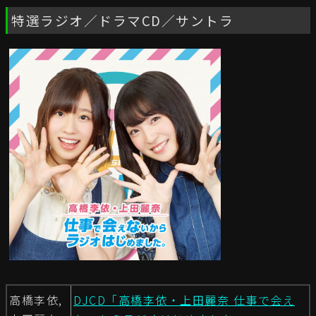
特選ラジオ／ドラマCD／サントラ
高橋李依,
DJCD「高橋李依・上田麗奈 仕事で会え