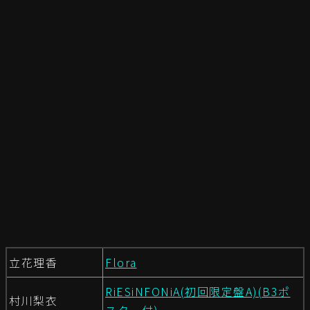
立花理香
Flora
RiESiNFONiA(初回限定盤A)(B3ポ
村川梨衣
スター付)