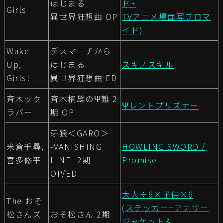
はじまる
ド+
Girls
異世界狂想曲 OP
TVアニメ場面写ブロマ
イド)
Wake
デスマーチから
Up,
はじまる
スキノスキル
Girls!
異世界狂想曲 ED
斉木ック
斉木楠雄のΨ難 2
Ψレントプリズナー
ラバー
期 OP
牙狼＜GARO＞
米倉千尋,
-VANISHING
HOWLING SWORD /
喜多修平
LINE- 2期
Promise
OP/ED
大人÷6×子供×6
The おそ
(ステッカー+アナザー
松さんズ
おそ松さん 2期
ジャケット&