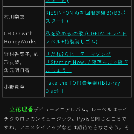
RiESiNFONiA(初回限定盤B)(B3ポ
村川梨衣
スター付)
CHiCO with
私を染めるiの歌 (CD+DVD+ライト
HoneyWorks
ノベル+特製消しゴム)
野村香菜子, 駒
「だれ?らじ」テーマソング
形友梨,
「Starting Now! / 寝落ちまで騒ぎ
角元明日香
ましょう」
Take the TOP(豪華盤)(Blu-ray
小野賢章
Disc付)
立花理香
デビューミニアルバム。レーベルはテイ
チクのロッカンミュージック。Pyxisと同じところで
すね。アニメタイアップなどは期待できなさそう。そ