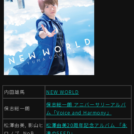
内田雄馬
NEW WORLD
保志総一朗 アニバーサリーアルバ
保志総一朗
ム「Voice and Harmony」
松澤由美, 影山ヒ
松澤由美20周年記念アルバム 「永
ロノブ, NoB
遠のSEED」