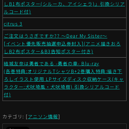
しB1布ポスター(シルーカ、アイシェラ)」引換シリア
ルコード付)
citrus 3
ご注文はうさぎですか?? 〜Dear My Sister〜
[イベント優先販売抽選申込券封入](アニメ描きおろ
しB2布ポスター&B3告知ポスター付き)
結城友奈は勇者である -勇者の章- Blu-ray
(各巻特典:オリジナルTシャツB+2巻購入特典:描き下
ろしイラスト使用 LPサイズディスク収納ケース(キャ
ラクター:犬吠埼風・犬吠埼樹) 引換シリアルコード
付)
カテゴリ: [
アニソン情報
]