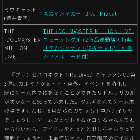
ミウキャット
スカイメイカー -diva. Miucat-
(徳井青空)
THE
THE IDOLM@STER MILLION LIVE!
IDOLM@STER
ニューシングル (2商品連動購入特典:
MILLION
「デカジャケット(2枚セット)」引換
LIVE!
シリアルコード付)
『プリンセスコネクト！Re:Dive』キャラソンCD第
3弾。カルミナかぁ・・・意外。イベントを消化し、
既にゲーム内で歌を聴くことができたリトルリリカル
が次かなーと思っていました。ツムギなんてゲーム未
登場ですもんね。6月からのガチャも十中八九イリヤ
でしょうし。ゲームがヒットするかコケるかなんてわ
からないから、アイドルをとっとと出しちゃおうって
魂胆でしょうか。まぁ何にせよ、日笠陽子のアイドル