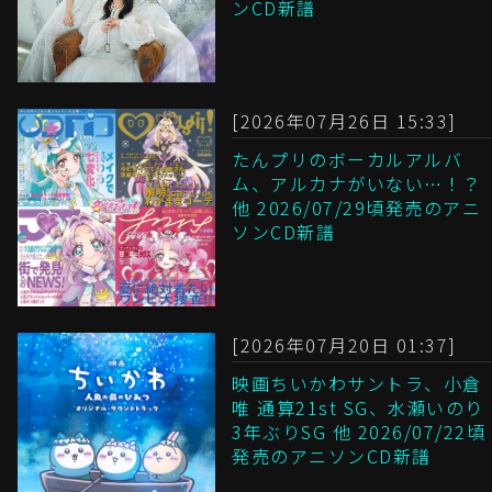
ンCD新譜
[2026年07月26日 15:33]
たんプリのボーカルアルバ
ム、アルカナがいない…！？
他 2026/07/29頃発売のアニ
ソンCD新譜
[2026年07月20日 01:37]
映画ちいかわサントラ、小倉
唯 通算21st SG、水瀬いのり
3年ぶりSG 他 2026/07/22頃
発売のアニソンCD新譜