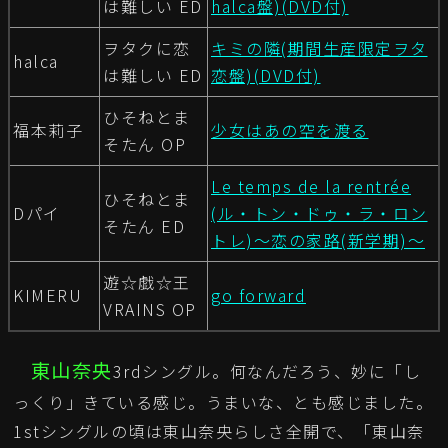
は難しい ED
halca盤)(DVD付)
ヲタクに恋
キミの隣(期間生産限定ヲタ
halca
は難しい ED
恋盤)(DVD付)
ひそねとま
福本莉子
少女はあの空を渡る
そたん OP
Le temps de la rentrée
ひそねとま
Dパイ
(ル・トン・ドゥ・ラ・ロン
そたん ED
トレ)～恋の家路(新学期)～
遊☆戯☆王
KIMERU
go forward
VRAINS OP
東山奈央
3rdシングル。何なんだろう、妙に「し
っくり」きている感じ。うまいな、とも感じました。
1stシングルの頃は東山奈央らしさ全開で、「東山奈