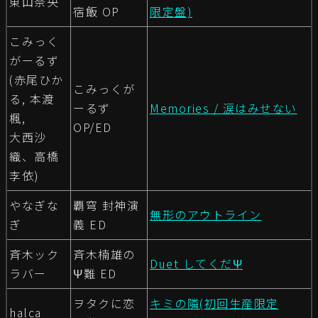
東山奈央
宿飯 OP
限定盤)
こみっく
がーるず
(赤尾ひか
こみっくが
る, 本渡
ーるず
Memories / 涙はみせない
楓,
OP/ED
大西沙
織、高橋
李依)
やなぎな
覇穹 封神演
無形のアウトライン
ぎ
義 ED
斉木ック
斉木楠雄の
Duet してくだΨ
ラバー
Ψ難 ED
ヲタクに恋
キミの隣(初回生産限定
halca