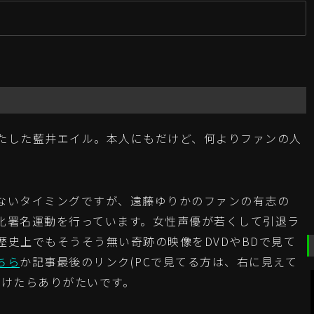
新
たした藍井エイル。本人にもだけど、何よりファンの人
ないタイミングですが、遠藤ゆりかのファンの有志の
化署名運動を行っています。女性声優が若くして引退ラ
歴史上でもそうそう無い奇跡の映像をDVDやBDで見て
ちら
か記事最後のリンク(PCで見てる方は、右に見えて
だけたらありがたいです。