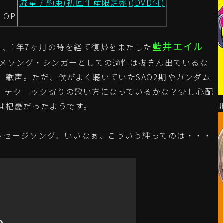
流星 / 約束(初回生産限定盤)(DVD付)
 OP
藍井エイル
ら、1年7ヶ月の時を経て復帰を果たした
ニメソング・シンガーとしての適性は抜きん出ているな
、歌声。ただ、僕がよく聴いていたSAO2期やガンダム
で、テクニック寄りの歌い方になっているかな？少し心配
は杞憂だったようです。
ッセージソング。いいなぁ、こういう絆ってのは・・・