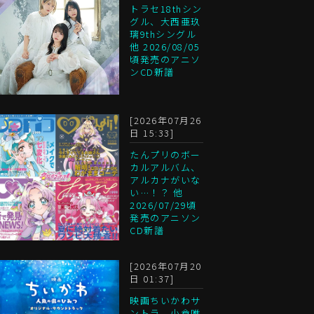
トラセ18thシン
グル、大西亜玖
璃9thシングル
他 2026/08/05
頃発売のアニソ
ンCD新譜
[2026年07月26
日 15:33]
たんプリのボー
カルアルバム、
アルカナがいな
い…！？ 他
2026/07/29頃
発売のアニソン
CD新譜
[2026年07月20
日 01:37]
映画ちいかわサ
ントラ、小倉唯