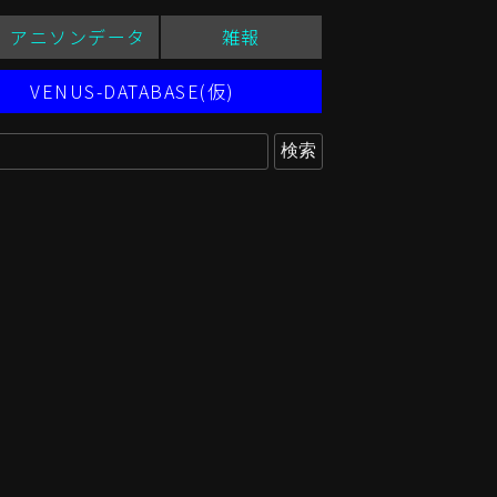
アニソンデータ
雑報
VENUS-DATABASE(仮)