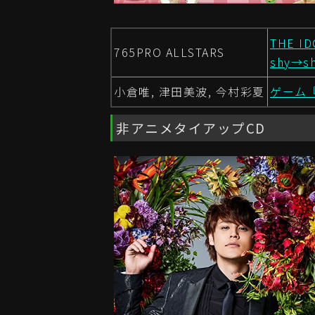
THE I
765PRO ALLSTARS
shy→s
小倉唯, 津田美波, 今村彩夏
ゲーム『
非アニメタイアップCD