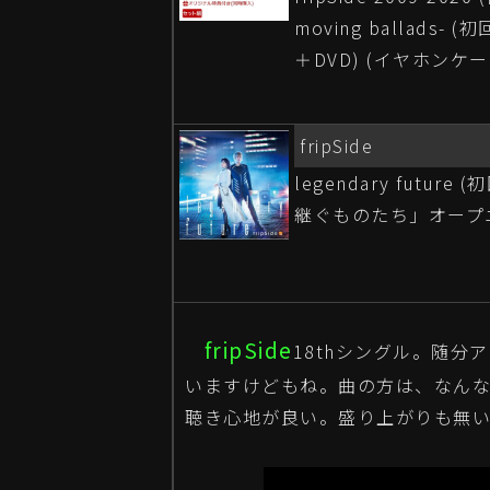
moving ballads- (
＋DVD) (イヤホンケー
fripSide
legendary futu
継ぐものたち」オープ
fripSide
18thシングル。随分
いますけどもね。曲の方は、なんな
聴き心地が良い。盛り上がりも無い