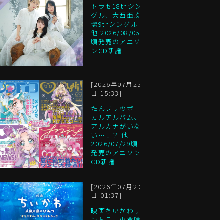
トラセ18thシン
グル、大西亜玖
璃9thシングル
他 2026/08/05
頃発売のアニソ
ンCD新譜
[2026年07月26
日 15:33]
たんプリのボー
カルアルバム、
アルカナがいな
い…！？ 他
2026/07/29頃
発売のアニソン
CD新譜
[2026年07月20
日 01:37]
映画ちいかわサ
ントラ、小倉唯