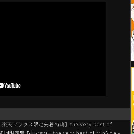
天ブックス限定先着特典】the very best of
(初回限定盤 Blu-ray)＋the very best of fripSide -