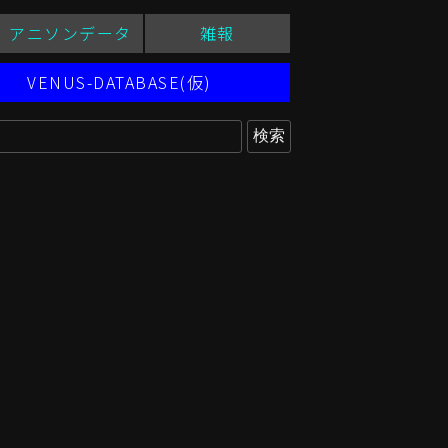
アニソンデータ
雑報
VENUS-DATABASE(仮)