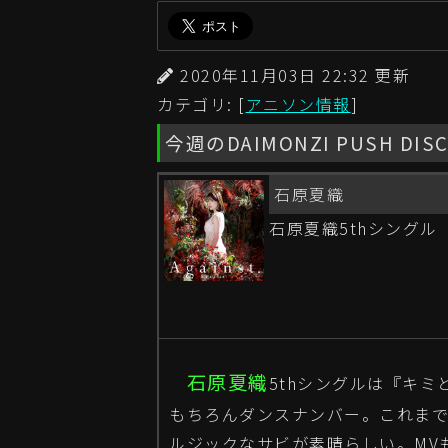
2020年11月03日 22:32 更
カテゴリ: [
アニソン情報
]
今週のDAIMONZI PUSH DIS
石原夏織
石原夏織5thシングル「A
石原夏織
5thシングルは『キ
もちろんダンスナンバー。これま
ルジックなサビが素晴らしい。MV