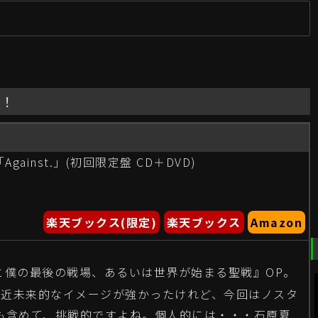
新
C！
gainst.」(初回限定盤 CD＋DVD)
楽天ブックス(限定)
楽天ブックス
Amazon
ミと僕の最後の戦場、あるいは世界が始まる聖戦』OP。
で近未来的なイメージが強かったけれど、今回はノスタ
も含めて、挑戦的ですよね。個人的には・・・石原夏