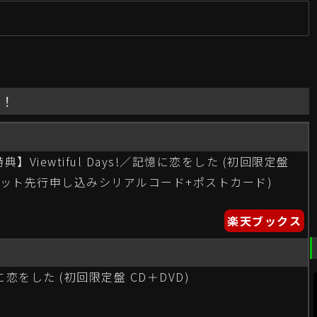
新
C！
Viewtiful Days!／記憶に恋をした (初回限定盤
チケット先行申し込みシリアルコード+ポストカード)
楽天ブックス
/記憶に恋をした (初回限定盤 CD＋DVD)