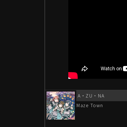
A・ZU・NA
Maze Town