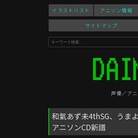
イラストリスト
アニソン情報
サイトマップ
声優／アニ
和氣あず未4thSG、うまよん
アニソンCD新譜