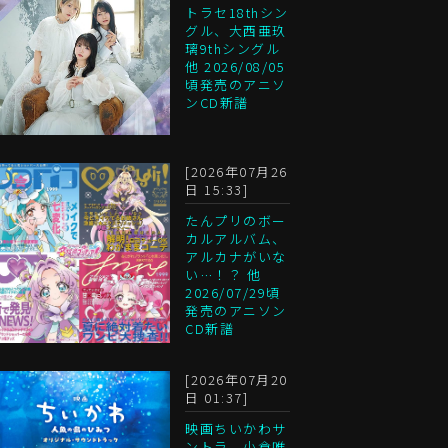
トラセ18thシン
グル、大西亜玖
璃9thシングル
他 2026/08/05
頃発売のアニソ
ンCD新譜
[2026年07月26
日 15:33]
たんプリのボー
カルアルバム、
アルカナがいな
い…！？ 他
2026/07/29頃
発売のアニソン
CD新譜
[2026年07月20
日 01:37]
映画ちいかわサ
ントラ、小倉唯