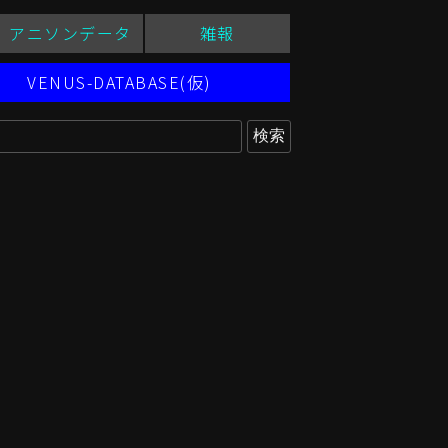
アニソンデータ
雑報
VENUS-DATABASE(仮)