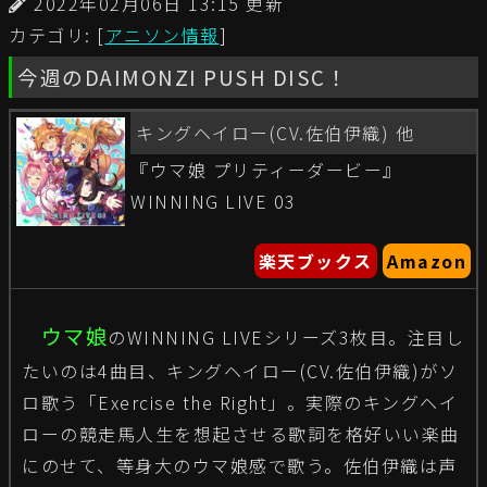
2022年02月06日 13:15 更新
カテゴリ: [
アニソン情報
]
今週のDAIMONZI PUSH DISC！
キングヘイロー(CV.佐伯伊織) 他
『ウマ娘 プリティーダービー』
WINNING LIVE 03
楽天ブックス
Amazon
ウマ娘
のWINNING LIVEシリーズ3枚目。注目し
たいのは4曲目、キングヘイロー(CV.佐伯伊織)がソ
ロ歌う「Exercise the Right」。実際のキングヘイ
ローの競走馬人生を想起させる歌詞を格好いい楽曲
にのせて、等身大のウマ娘感で歌う。佐伯伊織は声