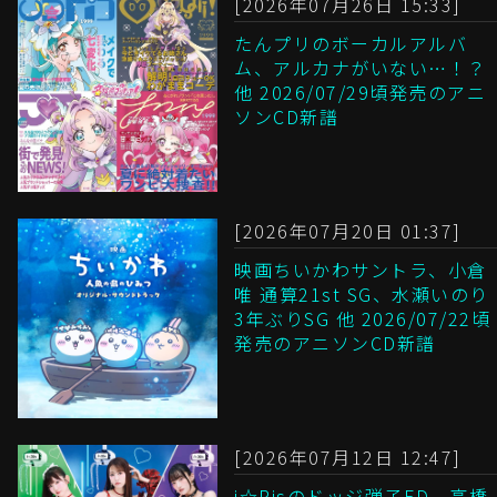
[2026年07月26日 15:33]
たんプリのボーカルアルバ
ム、アルカナがいない…！？
他 2026/07/29頃発売のアニ
ソンCD新譜
[2026年07月20日 01:37]
映画ちいかわサントラ、小倉
唯 通算21st SG、水瀬いのり
3年ぶりSG 他 2026/07/22頃
発売のアニソンCD新譜
[2026年07月12日 12:47]
i☆Risのドッジ弾子ED、高橋