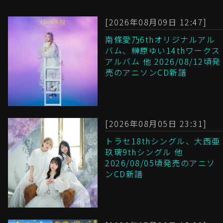
[2026年08月09日 12:47]
南條愛乃6thオリジナルアル
バム、榊原ゆい14thワークス
アルバム 他 2026/08/12頃発
売のアニソンCD新譜
[2026年08月05日 23:31]
トラセ18thシングル、大西亜
玖璃9thシングル 他
2026/08/05頃発売のアニソ
ンCD新譜