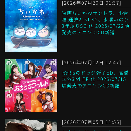
[2026年07月20日 01:37]
映画ちいかわサントラ、小倉
唯 通算21st SG、水瀬いのり
3年ぶりSG 他 2026/07/22頃
発売のアニソンCD新譜
[2026年07月12日 12:47]
i☆Risのドッジ弾子ED、高橋
李依3rd EP 他 2026/07/15
頃発売のアニソンCD新譜
[2026年07月05日 11:56]