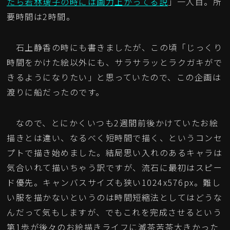
たら若林璃子の時には画力上がってる説
」一人目。所
要時間は2時間。
石上静香の時にも書きましたが、この頃「じっくり
時間をかけた絵以外にも、サラサラッとラクガキがで
きるようになりたい」と思っていたので、この企画は
渡りに船だったのです。
なので、とにかくいつも2週間前後かけていたお絵
描きとは違い、なるべく短時間で描く、というコンセ
プトで描き始めました。結局思い入れのあるキャラは
気合いれて描いちゃう訳ですが、流石に最初はスピー
ド優先。キャンバスサイズも狭い1024x576px。難し
い服を描かないというのは時間短縮法としてはどうな
んだって気もしますが、でもこれを完成させるという
第1歩が後々のお絵描きライフに滅茶苦茶大きかった