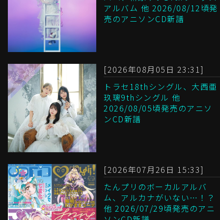
アルバム 他 2026/08/12頃発
売のアニソンCD新譜
[2026年08月05日 23:31]
トラセ18thシングル、大西亜
玖璃9thシングル 他
2026/08/05頃発売のアニソ
ンCD新譜
[2026年07月26日 15:33]
たんプリのボーカルアルバ
ム、アルカナがいない…！？
他 2026/07/29頃発売のアニ
ソンCD新譜