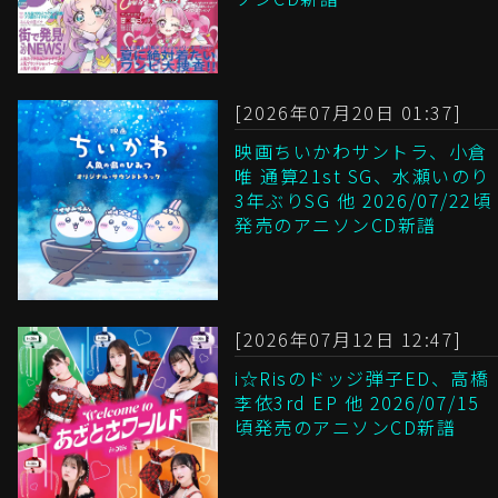
[2026年07月20日 01:37]
映画ちいかわサントラ、小倉
唯 通算21st SG、水瀬いのり
3年ぶりSG 他 2026/07/22頃
発売のアニソンCD新譜
[2026年07月12日 12:47]
i☆Risのドッジ弾子ED、高橋
李依3rd EP 他 2026/07/15
頃発売のアニソンCD新譜