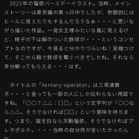
2021年の瑠依バースデーイラスト。当時、メイン
ストーリーは東京編の真っ只中でしたが、世間的には
ヒールに見えたりもするんだろうなぁ・・・と思いな
がら描いた作品。一見女王様みたいな風に見えるけ
ど、椅子の下は鎖のついた鉄球が・・・というコンセ
プトなのですが、今見ると分かりづらいね！足枷つけ
て、そこから鎖で鉄球を繋ぐべきでしたね。それなら
多分解ってもらえる・・・はず。
タイトルの「ternary operator」は三項演算
子・・・と言っても一部の人にしか伝わらない用語で
すね。「○○？△△：□□」という文字列が「○○な
ら△△。そうでなければ□□」という意味を持ちま
す。つまり、誕生日なら天動瑠依、そうでなければプ
レタポルテ。・・・当時の自分何が言いたかったん
だ。