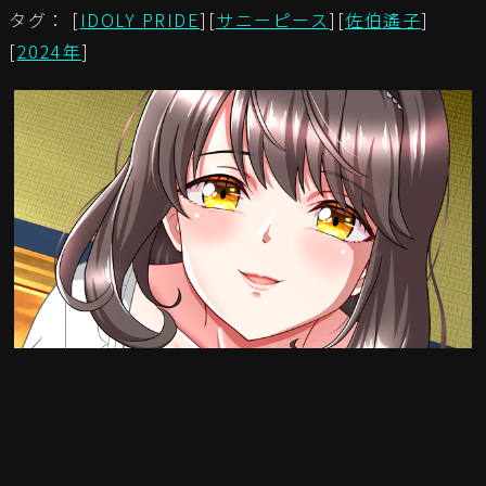
タグ： [
IDOLY PRIDE
][
サニーピース
][
佐伯遙子
]
[
2024年
]