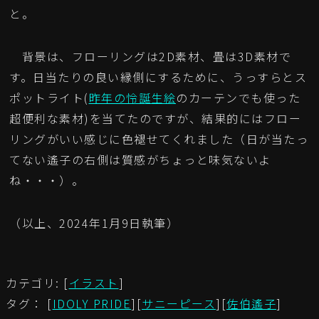
と。
背景は、フローリングは2D素材、畳は3D素材で
す。日当たりの良い縁側にするために、うっすらとス
ポットライト(
昨年の怜誕生絵
のカーテンでも使った
超便利な素材)を当てたのですが、結果的にはフロー
リングがいい感じに色褪せてくれました（日が当たっ
てない遙子の右側は質感がちょっと味気ないよ
ね・・・）。
（以上、2024年1月9日執筆）
カテゴリ: [
イラスト
]
タグ： [
IDOLY PRIDE
][
サニーピース
][
佐伯遙子
]