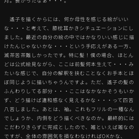
月。長かったなぁ・・・。
遙子を描くからには、何か母性を感じる絵がいい
な・・・と考えて、膝枕耳かきシチュエーションにし
ました。最近の自分の絵の中ではかなりいい感じに描
けたんじゃないかな・・・という手応えがある一方、
滅茶苦茶難しかったです。特に髪！僕の場合、ほとん
どは公式絵見ながら、ここは前髪何本生えて・・・み
たいな感じで、自分の解釈を挟むことなくお手本とほ
ぼ同じように描いちゃうんですよ。ただ、遙子の髪の
ふんわりしてる部分・・・ここはなかなかそうもいか
ず、どう描けば違和感なく見えるかな・・・って四苦
八苦しました。あとは、袖。これもフリルの一種なん
でしょうか、内側をどう描くべきなのか。最終的には
こだわりきらずに完成としたので、雑といえば雑なの
ですが、全体の雰囲気を損なわなければOKかな、