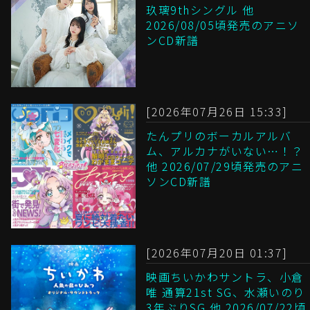
玖璃9thシングル 他
2026/08/05頃発売のアニソ
ンCD新譜
[2026年07月26日 15:33]
たんプリのボーカルアルバ
ム、アルカナがいない…！？
他 2026/07/29頃発売のアニ
ソンCD新譜
[2026年07月20日 01:37]
映画ちいかわサントラ、小倉
唯 通算21st SG、水瀬いのり
3年ぶりSG 他 2026/07/22頃