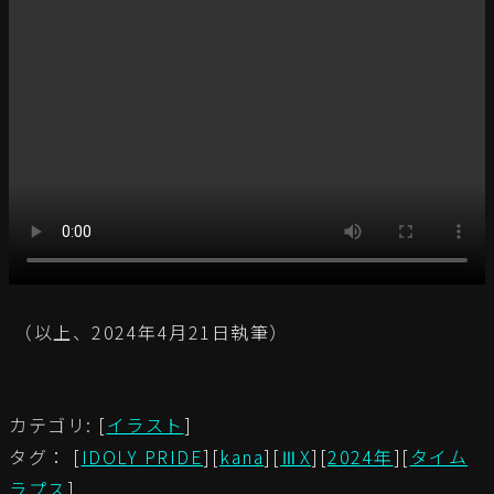
（以上、2024年4月21日執筆）
カテゴリ: [
イラスト
]
タグ： [
IDOLY PRIDE
][
kana
][
ⅢX
][
2024年
][
タイム
ラプス
]