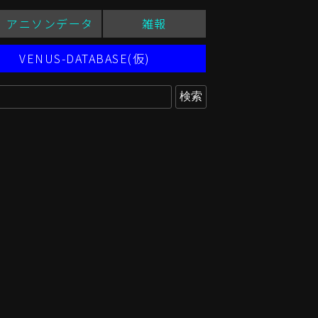
アニソンデータ
雑報
VENUS-DATABASE(仮)