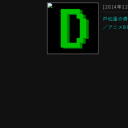
[2014年12
戸松遥の偶
／アニメB