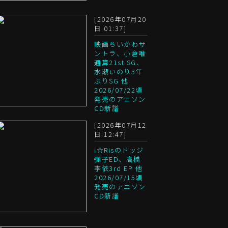
[2026年07月20
日 01:37]
映画ちいかわサ
ントラ、小倉唯
通算21st SG、
水瀬いのり3年
ぶりSG 他
2026/07/22頃
発売のアニソン
CD新譜
[2026年07月12
日 12:47]
i☆Risのドッジ
弾子ED、高橋
李依3rd EP 他
2026/07/15頃
発売のアニソン
CD新譜