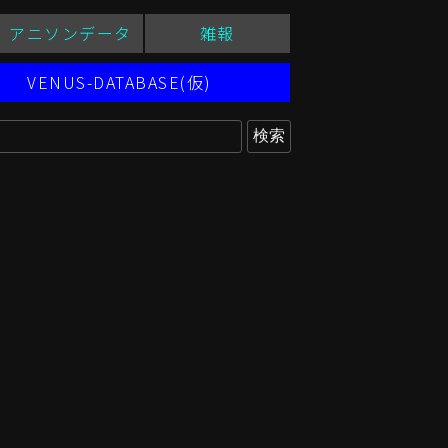
アニソンデータ
雑報
VENUS-DATABASE(仮)