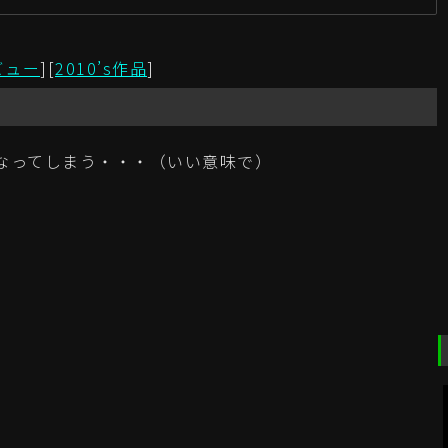
新
ビュー
][
2010’s作品
]
なってしまう・・・（いい意味で）