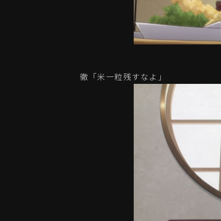
徹「米一粒残すなよ」