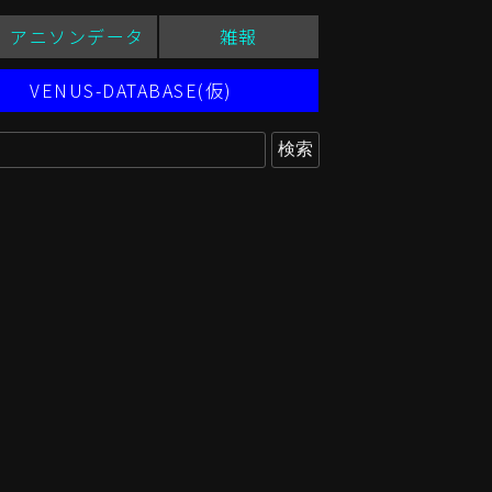
アニソンデータ
雑報
VENUS-DATABASE(仮)