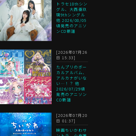
トラセ18thシン
グル、大西亜玖
璃9thシングル
他 2026/08/05
頃発売のアニソ
ンCD新譜
[2026年07月26
日 15:33]
たんプリのボー
カルアルバム、
アルカナがいな
い…！？ 他
2026/07/29頃
発売のアニソン
CD新譜
[2026年07月20
日 01:37]
映画ちいかわサ
ントラ、小倉唯