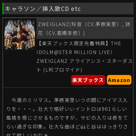
キャラソン／挿入歌CD etc
ZWEIGLANZ(玲音（CV.茅原実里）, 詩
花（CV.高橋李依）)
【楽天ブックス限定先着特典】THE
IDOLM@STER MILLION LIVE!
ZWEIGLANZ アライアンス・スターダス
ト (L判ブロマイド)
楽天ブックス
Amazon
今週のミリマス。茅原実里いつの間にアイマス入
りを・・・。壮大で格好いいイントロは961らしい
風格を感じさせるものですが、サビの入りは奇をて
らい過ぎな印象。壮大な曲ほど山と谷ははっきりさ
せて欲しいかなぁ。