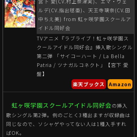
宮下 愛(CV.村上奈津実)、エマ・ヴェ
ルデ(CV.指出毬亜)、天王寺璃奈(CV.田
中ちえ美) from 虹ヶ咲学園スクールア
イドル同好会
TVアニメ『ラブライブ！虹ヶ咲学園ス
クールアイドル同好会』挿入歌シングル
第二弾 「サイコーハート / La Bella
Patria / ツナガルコネクト」【宮下 愛
盤】
楽天ブックス
Amazon
虹ヶ咲学園スクールアイドル同好会
の挿入
歌シングル第2弾。例のごとく3種出ますが収録曲は
同じなので、ソシャゲやってない人は1種入手すれ
ばOK。