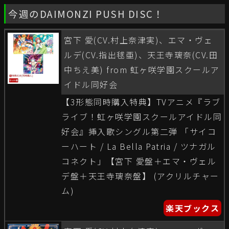
今週のDAIMONZI PUSH DISC！
宮下 愛(CV.村上奈津実)、エマ・ヴェ
ルデ(CV.指出毬亜)、天王寺璃奈(CV.田
中ちえ美) from 虹ヶ咲学園スクールア
イドル同好会
【3形態同時購入特典】TVアニメ『ラブ
ライブ！虹ヶ咲学園スクールアイドル同
好会』挿入歌シングル第二弾 「サイコ
ーハート / La Bella Patria / ツナガル
コネクト」【宮下 愛盤＋エマ・ヴェル
デ盤＋天王寺璃奈盤】 (アクリルチャー
ム)
楽天ブックス