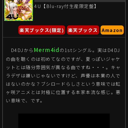
4U【Blu-ray付生産限定盤】
楽天ブックス(限定)
楽天ブックス
Amazon
Merm4id
D4DJから
の1stシングル。実はD4DJ
の曲を聴くのは初めてなのですが、夏っぽいジャケ
ットとは随分雰囲気が異なる曲ですね・・・。キャ
ラデザは嫌いじゃないですけど、声優は本業の人で
はないのかな？ブシロードらしさという意味では虹
ヶ咲アニメとは対極に位置する本家本流な感じ。悪
い意味で、です。