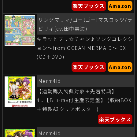
楽天ブックス
Amazon
リングマリィ/ゴー!ゴー!マスコッツ/ラ
ビリィ(cv.田中美海)
キラッとプリ☆チャン♪ソングコレクシ
ョン〜from OCEAN MERMAID〜 DX
(CD＋DVD)
楽天ブックス
Amazon
Merm4id
【連動購入特典対象＋先着特典】
4U【Blu-ray付生産限定盤】 (収納BOX
＋特製A3クリアポスター)
楽天ブックス
Merm4id