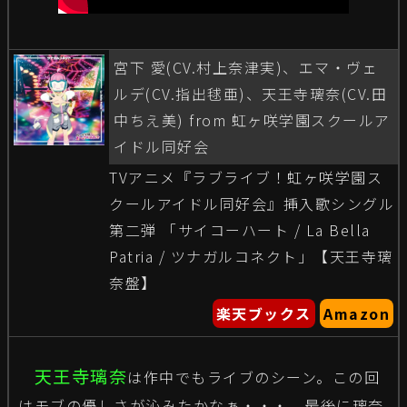
宮下 愛(CV.村上奈津実)、エマ・ヴェ
ルデ(CV.指出毬亜)、天王寺璃奈(CV.田
中ちえ美) from 虹ヶ咲学園スクールア
イドル同好会
TVアニメ『ラブライブ！虹ヶ咲学園ス
クールアイドル同好会』挿入歌シングル
第二弾 「サイコーハート / La Bella
Patria / ツナガルコネクト」【天王寺璃
奈盤】
楽天ブックス
Amazon
天王寺璃奈
は作中でもライブのシーン。この回
はモブの優しさが沁みたかなぁ・・・。最後に璃奈