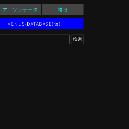
アニソンデータ
雑報
VENUS-DATABASE(仮)