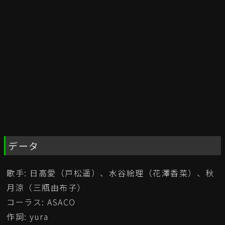
データ
歌手: 日高愛（戸松遥）、水谷絵理（花澤香菜）、秋
月涼（三瓶由布子）
コーラス: ASACO
作詞: yura