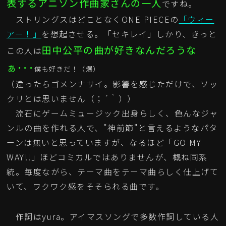
表するアニソン作曲家さんの一人
ですね。
ストリングスはどことなくONE PIECEの
「ウィー
アー！」
を想起させる。「セキレイ」しかり、きっと
田中公平の曲が好きなんだろうな
この人は
ぁ･･･
僕も好きだ！（爆）
（違ったらゴメンナサイ。影響を感じただけで、ソッ
クリとは思いません（；´｀））
流石にゲームミュージック出身らしく、色んなジャ
ンルの曲を作れる人で、"神前節"と言えるようなパタ
ーンは無いと思っていますが、なるほど「GO MY
WAY!!」ほどコミカルではありませんが、概ね同系
統。毎度ながら、テーマ曲をテーマ曲らしく仕上げて
いて、ワクワク感をそそられる曲です。
作詞はyura。アイマスソングで多数作詞している人