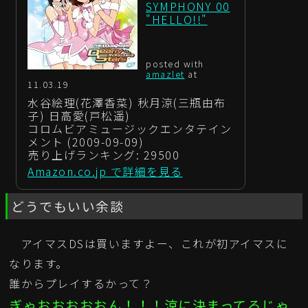
SYMPHONY 00
"HELLO!!"
posted with
amazlet
at
11.03.19
水谷絵理(花澤香菜) 秋月涼(三瓶由布
子) 日高愛(戸松遥)
コロムビアミュージックエンタテイン
メント (2009-09-09)
売り上げランキング: 29500
Amazon.co.jp で詳細を見る
どうでもいい余談
アイマスDSは買いますよー、これが初アイマスに
なります。
誰からプレイするかって？
ぎゃおおおおおん！！！涼に決まってるじゃ