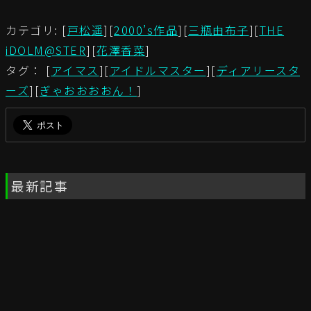
カテゴリ: [
戸松遥
][
2000’s作品
][
三瓶由布子
][
THE
iDOLM@STER
][
花澤香菜
]
タグ： [
アイマス
][
アイドルマスター
][
ディアリースタ
ーズ
][
ぎゃおおおおん！
]
最新記事