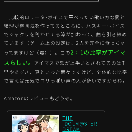
比較的ロリータ･ボイスで平べったい歌い方な愛と
絵理が雰囲気を作ってるところに、ハスキー･ボイス
でシャクリを利かせてる涼が加わって、曲を引き締め
ています（ゲーム上の設定は、2人を完全に食っちゃ
2：1の比率がアイマ
ってますけど（爆））。この
スらしい。
アイマスで歌が上手いとされてるのは千
早やあずさ、真といった面々ですけど、全体的な比率
で言えば元気でロリっぽい声の人が多いですからね。
Amazonのレビューもどうぞ。
THE
IDOLM@STER
DREAM