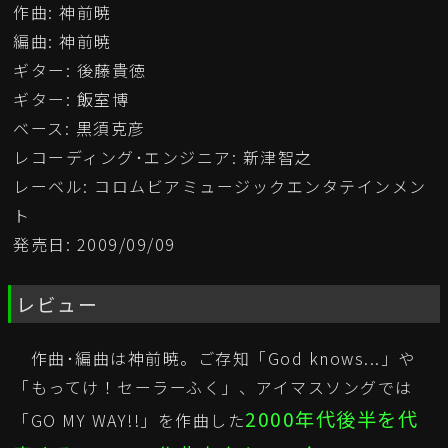
作曲: 神前暁
編曲: 神前暁
ギター: 後藤貴徳
ギター: 飯室博
ベース: 黒須克彦
レコーディング･エンジニア: 新津智之
レーベル: コロムビアミュージックエンタテインメン
ト
発売日: 2009/09/09
レビュー
作曲･編曲は神前暁。ご存知「God knows...」や
「もってけ！セーラーふく」、アイマスソングでは
2000年代後半を代
「GO MY WAY!!」を作曲した