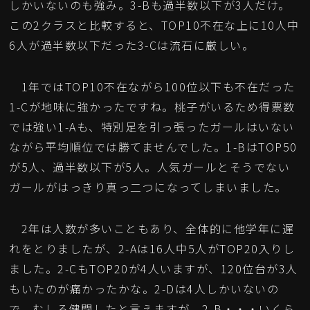
しかいないのも強み。3-Bも過半数以下が3人だけ。
この2クラスと比較すると、TOP10不在な上に10人中
6人が過半数以下だった3-Cは流石に厳しい。
1年ではTOP10不在ながら100位以下も不在だった
1-Cが地味に強かったですね。桃子がいるため得票数
では強い1-Aも、特別足を引っ張ったガールはいない
ながら平均順位では勝てませんでした。1-BはTOP50
が5人、過半数以下が5人。人気ガールとそうでない
ガールがはっきり真っ二つになってしまいました。
2年は人数が多いこともあり、全体的に他学年に遅
れをとりましたが、2-Aは16人中5人がTOP20入りし
ました。2-CもTOP20が4人いますが、120位台が3人
もいたのが痛かったかな。2-Dは4人しかいないの
で、むしろ健闘したと言えますが、2-B・・・いくら