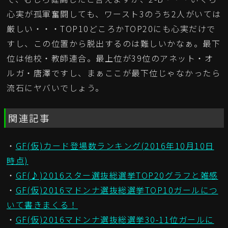
心実が孤軍奮闘しても、ワースト3のうち2人がいては
厳しい・・・TOP10どころかTOP20にも心実だけで
すし、この位置から脱出するのは難しいかなぁ。最下
位は他校・教師連合。最上位が39位のアネット・オ
ルガ・唐澤ですし、まぁここが最下位じゃなかったら
流石にヤバいでしょう。
関連記事
・
GF(仮)カード登場数ランキング(2016年10月10日
時点)
・
GF(♪)2016スター選抜総選挙TOP20グラフと雑感
・
GF(仮)2016マドンナ選抜総選挙TOP10ガールにつ
いて書きまくる！
・
GF(仮)2016マドンナ選抜総選挙30-11位ガールに