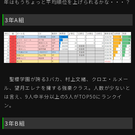
年はもうちょっと平均順位を上げられるかな・・・？
3年A組
聖櫻学園が誇る3バカ、村上文緒、クロエ・ルメー
ル、望月エレナを擁する強豪クラス。人数が少ないと
は言え、9人中半分以上の5人がTOP50にランクイ
ン。
3年B組