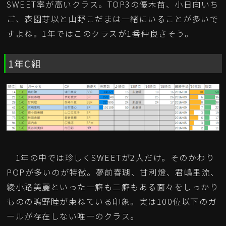
SWEET率が高いクラス。TOP3の優木苗、小日向いち
ご、森園芽以と山野こだまは一緒にいることが多いで
すよね。1年ではこのクラスが1番仲良さそう。
1年C組
1年の中では珍しくSWEETが2人だけ。そのかわり
POPが多いのが特徴。夢前春瑚、甘利燈、君嶋里流、
綾小路美麗といった一癖も二癖もある面々をしっかり
ものの鴫野睦が束ねている印象。実は100位以下のガ
ールが存在しない唯一のクラス。