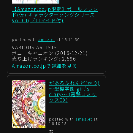
【Amazon.co.jp限定】ガールフレン
ド(仮) キャラクターソングシリーズ
Vol.01(ブロマイド付)
posted with
amazlet
at 16.11.30
VARIOUS ARTISTS
ポニーキャニオン (2016-12-21)
売り上げランキング: 2,596
Amazon.co.jpで詳細を見る
があるふれんど(かり)
～聖櫻学園 girl's
diary～ (電撃コミッ
クスEX)
posted with
amazlet
at
16.10.15
な!