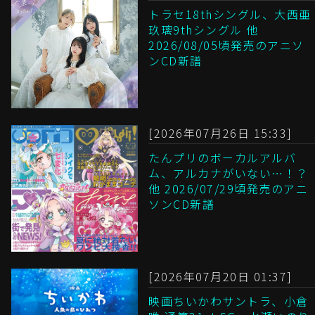
トラセ18thシングル、大西亜
玖璃9thシングル 他
2026/08/05頃発売のアニソ
ンCD新譜
[2026年07月26日 15:33]
たんプリのボーカルアルバ
ム、アルカナがいない…！？
他 2026/07/29頃発売のアニ
ソンCD新譜
[2026年07月20日 01:37]
映画ちいかわサントラ、小倉