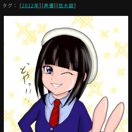
タグ： [
2012年
][
声優
][
悠木碧
]